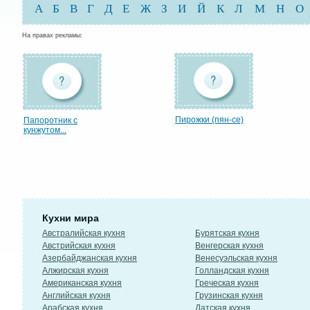
А
Б
В
Г
Д
Е
Ж
З
И
Й
К
Л
М
Н
О
На правах рекламы:
Пирожки (пян-се)
Папоротник с
кунжутом...
Кухни мира
Австралийская кухня
Бурятская кухня
Австрийская кухня
Венгерская кухня
Азербайджанская кухня
Венесуэльская кухня
Алжирская кухня
Голландская кухня
Американская кухня
Греческая кухня
Английская кухня
Грузинская кухня
Арабская кухня
Датская кухня