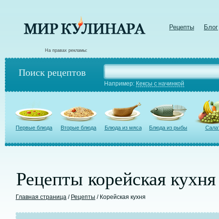
Рецепты
Блог
На правах рекламы:
Поиск рецептов
Например:
Кексы с начинкой
Первые блюда
Вторые блюда
Блюда из мяса
Блюда из рыбы
Сала
Рецепты корейская кухня
Главная страница
/
Рецепты
/ Корейская кухня