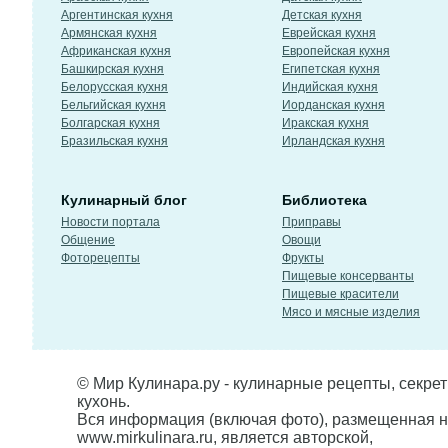
Аргентинская кухня
Детская кухня
Армянская кухня
Еврейская кухня
Африканская кухня
Европейская кухня
Башкирская кухня
Египетская кухня
Белорусская кухня
Индийская кухня
Бельгийская кухня
Иорданская кухня
Болгарская кухня
Иракская кухня
Бразильская кухня
Ирландская кухня
Кулинарный блог
Библиотека
Новости портала
Приправы
Общение
Овощи
Фоторецепты
Фрукты
Пищевые консерванты
Пищевые красители
Мясо и мясные изделия
© Мир Кулинара.ру - кулинарные рецепты, секре
кухонь.
Вся информация (включая фото), размещенная н
www.mirkulinara.ru, является авторской,