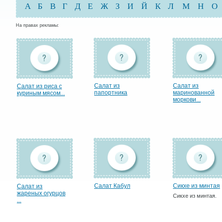
А
Б
В
Г
Д
Е
Ж
З
И
Й
К
Л
М
Н
О
На правах рекламы:
Салат из
Салат из
Салат из риса с
папортника
маринованной
куриным мясом...
моркови...
Салат Кабул
Сикхе из минтая
Салат из
жареных огурцов
Сикхе из минтая.
...