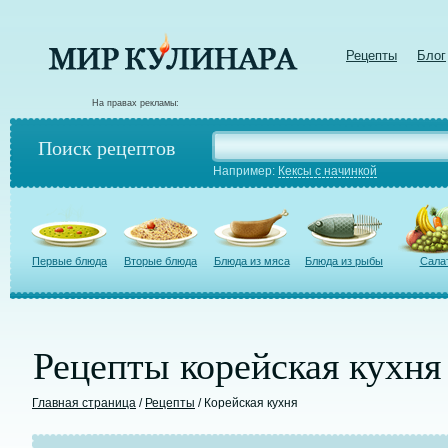
Рецепты
Блог
На правах рекламы:
Поиск рецептов
Например:
Кексы с начинкой
Первые блюда
Вторые блюда
Блюда из мяса
Блюда из рыбы
Сала
Рецепты корейская кухня
Главная страница
/
Рецепты
/ Корейская кухня