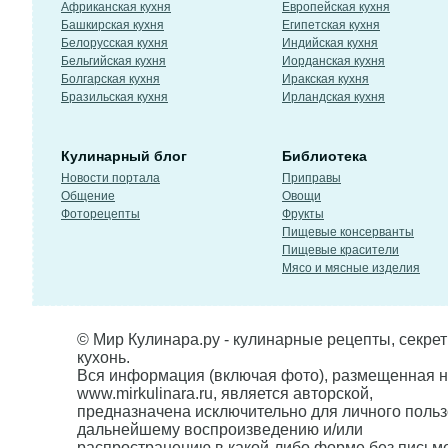
Африканская кухня
Европейская кухня
Башкирская кухня
Египетская кухня
Белорусская кухня
Индийская кухня
Бельгийская кухня
Иорданская кухня
Болгарская кухня
Иракская кухня
Бразильская кухня
Ирландская кухня
Кулинарный блог
Библиотека
Новости портала
Приправы
Общение
Овощи
Фоторецепты
Фрукты
Пищевые консерванты
Пищевые красители
Мясо и мясные изделия
© Мир Кулинара.ру - кулинарные рецепты, секре
кухонь.
Вся информация (включая фото), размещенная н
www.mirkulinara.ru, является авторской,
предназначена исключительно для личного польз
дальнейшему воспроизведению и/или
распространению в какой-либо форме без письм