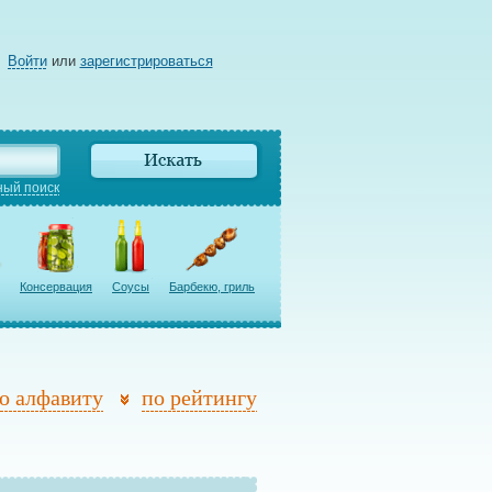
Войти
или
зарегистрироваться
ый поиск
Консервация
Соусы
Барбекю, гриль
о алфавиту
по рейтингу