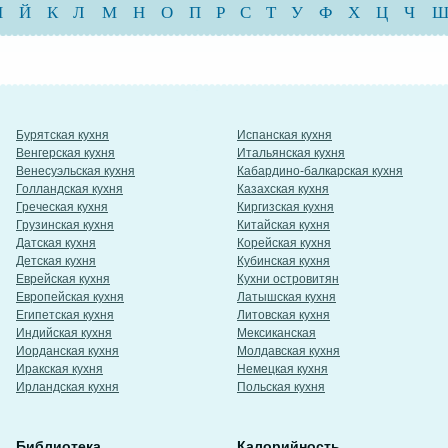
И
Й
К
Л
М
Н
О
П
Р
С
Т
У
Ф
Х
Ц
Ч
Бурятская кухня
Испанская кухня
Венгерская кухня
Итальянская кухня
Венесуэльская кухня
Кабардино-балкарская кухня
Голландская кухня
Казахская кухня
Греческая кухня
Киргизская кухня
Грузинская кухня
Китайская кухня
Датская кухня
Корейская кухня
Детская кухня
Кубинская кухня
Еврейская кухня
Кухни островитян
Европейская кухня
Латышская кухня
Египетская кухня
Литовская кухня
Индийская кухня
Мексиканская
Иорданская кухня
Молдавская кухня
Иракская кухня
Немецкая кухня
Ирландская кухня
Польская кухня
Библиотека
Калорийность