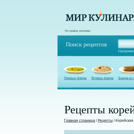
На правах рекламы:
Поиск рецептов
Наприме
Первые блюда
Вторые блюда
Блюда из
Рецепты корей
Главная страница
/
Рецепты
/ Корейская