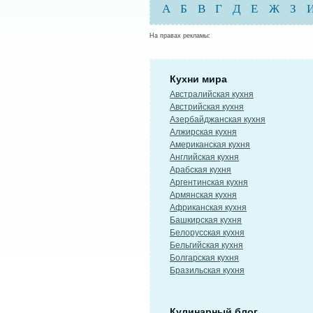
А
Б
В
Г
Д
Е
Ж
З
На правах рекламы:
Кухни мира
Австралийская кухня
Австрийская кухня
Азербайджанская кухня
Алжирская кухня
Американская кухня
Английская кухня
Арабская кухня
Аргентинская кухня
Армянская кухня
Африканская кухня
Башкирская кухня
Белорусская кухня
Бельгийская кухня
Болгарская кухня
Бразильская кухня
Кулинарный блог