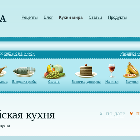
Рецепты
Блог
Кухни мира
Статьи
Продукты
р:
Кексы с начинкой
Расширенн
 мяса
Блюда из рыбы
Салаты
Выпечка, десерты
Напитки
Закуски
ская кухня
по дате
п
 кухня