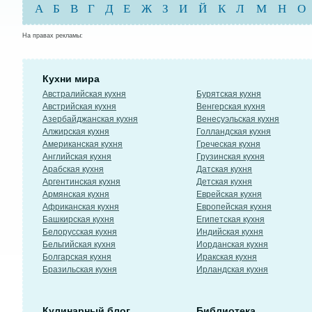
А
Б
В
Г
Д
Е
Ж
З
И
Й
К
Л
М
Н
О
На правах рекламы:
Кухни мира
Австралийская кухня
Бурятская кухня
Австрийская кухня
Венгерская кухня
Азербайджанская кухня
Венесуэльская кухня
Алжирская кухня
Голландская кухня
Американская кухня
Греческая кухня
Английская кухня
Грузинская кухня
Арабская кухня
Датская кухня
Аргентинская кухня
Детская кухня
Армянская кухня
Еврейская кухня
Африканская кухня
Европейская кухня
Башкирская кухня
Египетская кухня
Белорусская кухня
Индийская кухня
Бельгийская кухня
Иорданская кухня
Болгарская кухня
Иракская кухня
Бразильская кухня
Ирландская кухня
Кулинарный блог
Библиотека