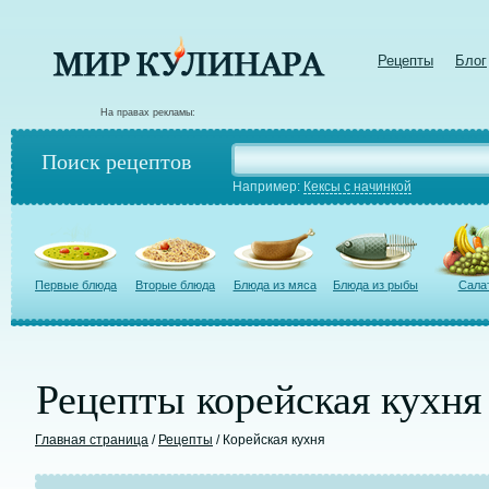
Рецепты
Блог
На правах рекламы:
Поиск рецептов
Например:
Кексы с начинкой
Первые блюда
Вторые блюда
Блюда из мяса
Блюда из рыбы
Сала
Рецепты корейская кухня
Главная страница
/
Рецепты
/ Корейская кухня