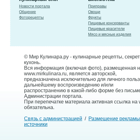
Новости портала
Приправы
Общение
Овощи
Фоторецепты
Фрукты
Пищевые консерванты
Пищевые красители
Мясо и мясные изделия
© Мир Кулинара.ру - кулинарные рецепты, секре
кухонь.
Вся информация (включая фото), размещенная н
www.mirkulinara.ru, является авторской,
предназначена исключительно для личного польз
дальнейшему воспроизведению и/или
распространению в какой-либо форме без письм
Администрации портала.
При перепечатке материала активная ссылка на w
обязательна.
Связь с администрацией
/
Размещение рекламы
источники