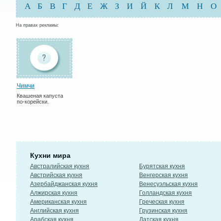
А
Б
В
Г
Д
Е
Ж
З
И
Й
К
Л
М
Н
О
На правах рекламы:
Чимчи
Квашеная капуста
по-корейски.
Кухни мира
Австралийская кухня
Бурятская кухня
Австрийская кухня
Венгерская кухня
Азербайджанская кухня
Венесуэльская кухня
Алжирская кухня
Голландская кухня
Американская кухня
Греческая кухня
Английская кухня
Грузинская кухня
Арабская кухня
Датская кухня