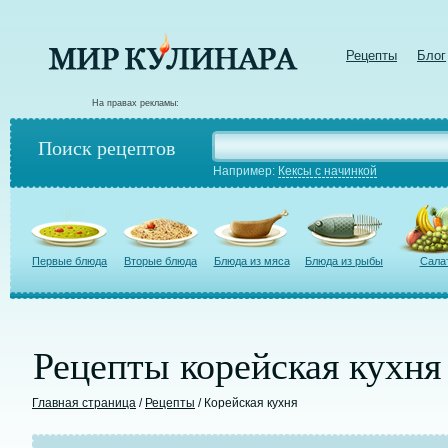
Рецепты
Блог
На правах рекламы:
Поиск рецептов
Например:
Кексы с начинкой
Первые блюда
Вторые блюда
Блюда из мяса
Блюда из рыбы
Сала
Рецепты корейская кухня
Главная страница
/
Рецепты
/ Корейская кухня