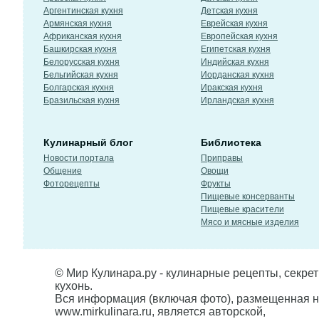
Аргентинская кухня
Детская кухня
Армянская кухня
Еврейская кухня
Африканская кухня
Европейская кухня
Башкирская кухня
Египетская кухня
Белорусская кухня
Индийская кухня
Бельгийская кухня
Иорданская кухня
Болгарская кухня
Иракская кухня
Бразильская кухня
Ирландская кухня
Кулинарный блог
Библиотека
Новости портала
Приправы
Общение
Овощи
Фоторецепты
Фрукты
Пищевые консерванты
Пищевые красители
Мясо и мясные изделия
© Мир Кулинара.ру - кулинарные рецепты, секре
кухонь.
Вся информация (включая фото), размещенная н
www.mirkulinara.ru, является авторской,