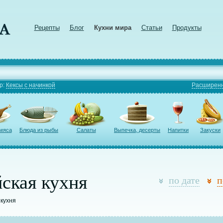
Рецепты
Блог
Кухни мира
Статьи
Продукты
р:
Кексы с начинкой
Расширенн
 мяса
Блюда из рыбы
Салаты
Выпечка, десерты
Напитки
Закуски
ская кухня
по дате
п
 кухня