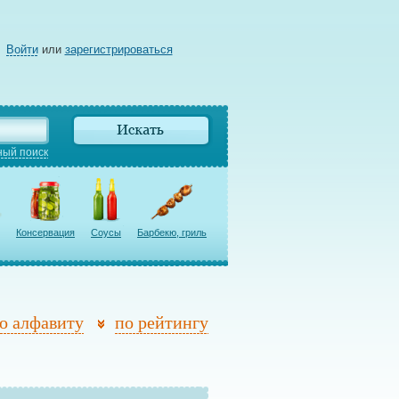
Войти
или
зарегистрироваться
ый поиск
Консервация
Соусы
Барбекю, гриль
о алфавиту
по рейтингу