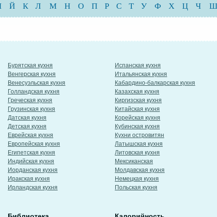
И
Й
К
Л
М
Н
О
П
Р
С
Т
У
Ф
Х
Ц
Ч
Бурятская кухня
Испанская кухня
Венгерская кухня
Итальянская кухня
Венесуэльская кухня
Кабардино-балкарская кухня
Голландская кухня
Казахская кухня
Греческая кухня
Киргизская кухня
Грузинская кухня
Китайская кухня
Датская кухня
Корейская кухня
Детская кухня
Кубинская кухня
Еврейская кухня
Кухни островитян
Европейская кухня
Латышская кухня
Египетская кухня
Литовская кухня
Индийская кухня
Мексиканская
Иорданская кухня
Молдавская кухня
Иракская кухня
Немецкая кухня
Ирландская кухня
Польская кухня
Библиотека
Калорийность