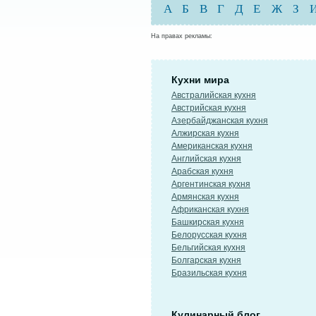
А
Б
В
Г
Д
Е
Ж
З
На правах рекламы:
Кухни мира
Австралийская кухня
Австрийская кухня
Азербайджанская кухня
Алжирская кухня
Американская кухня
Английская кухня
Арабская кухня
Аргентинская кухня
Армянская кухня
Африканская кухня
Башкирская кухня
Белорусская кухня
Бельгийская кухня
Болгарская кухня
Бразильская кухня
Кулинарный блог