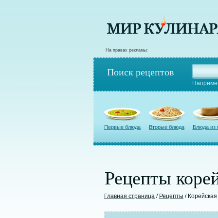
На правах рекламы:
Поиск рецептов
Наприме
Первые блюда
Вторые блюда
Блюда из
Рецепты корей
Главная страница
/
Рецепты
/ Корейская