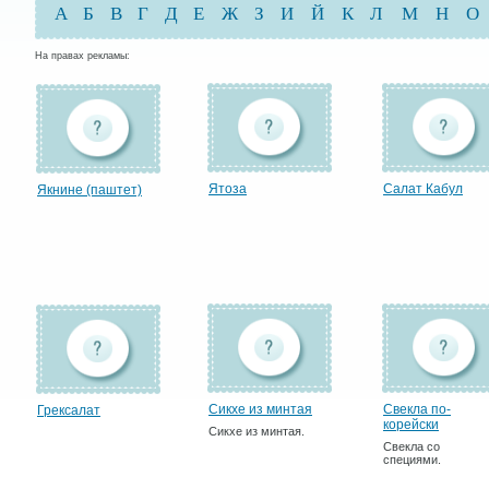
А
Б
В
Г
Д
Е
Ж
З
И
Й
К
Л
М
Н
О
На правах рекламы:
Ятоза
Салат Кабул
Якнине (паштет)
Сикхе из минтая
Свекла по-
Грексалат
корейски
Сикхе из минтая.
Свекла со
специями.