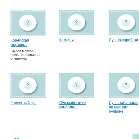
Камди-ча
Суп по-корейски
Корейская
морковка
Сырая морковь,
приготовленная со
специями.
Суп рыбный из
Суп с кабачками
Капустный суп
камбалы ...
на мясном
бульоне...