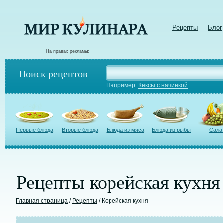
Рецепты
Блог
На правах рекламы:
Поиск рецептов
Например:
Кексы с начинкой
Первые блюда
Вторые блюда
Блюда из мяса
Блюда из рыбы
Сала
Рецепты корейская кухня
Главная страница
/
Рецепты
/ Корейская кухня