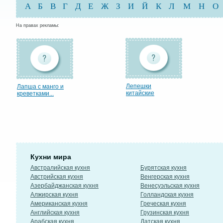
А
Б
В
Г
Д
Е
Ж
З
И
Й
К
Л
М
Н
О
На правах рекламы:
Лепешки
Лапша с манго и
китайские
креветками...
Кухни мира
Австралийская кухня
Бурятская кухня
Австрийская кухня
Венгерская кухня
Азербайджанская кухня
Венесуэльская кухня
Алжирская кухня
Голландская кухня
Американская кухня
Греческая кухня
Английская кухня
Грузинская кухня
Арабская кухня
Датская кухня