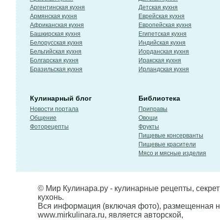
Аргентинская кухня
Детская кухня
Армянская кухня
Еврейская кухня
Африканская кухня
Европейская кухня
Башкирская кухня
Египетская кухня
Белорусская кухня
Индийская кухня
Бельгийская кухня
Иорданская кухня
Болгарская кухня
Иракская кухня
Бразильская кухня
Ирландская кухня
Кулинарный блог
Библиотека
Новости портала
Приправы
Общение
Овощи
Фоторецепты
Фрукты
Пищевые консерванты
Пищевые красители
Мясо и мясные изделия
© Мир Кулинара.ру - кулинарные рецепты, секре
кухонь.
Вся информация (включая фото), размещенная н
www.mirkulinara.ru, является авторской,