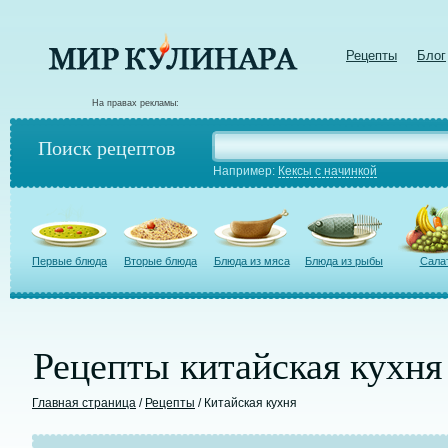
Рецепты
Блог
На правах рекламы:
Поиск рецептов
Например:
Кексы с начинкой
Первые блюда
Вторые блюда
Блюда из мяса
Блюда из рыбы
Сала
Рецепты китайская кухня
Главная страница
/
Рецепты
/ Китайская кухня