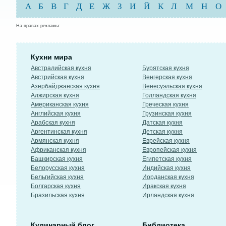
А
Б
В
Г
Д
Е
Ж
З
И
Й
К
Л
М
Н
О
На правах рекламы:
Кухни мира
Австралийская кухня
Бурятская кухня
Австрийская кухня
Венгерская кухня
Азербайджанская кухня
Венесуэльская кухня
Алжирская кухня
Голландская кухня
Американская кухня
Греческая кухня
Английская кухня
Грузинская кухня
Арабская кухня
Датская кухня
Аргентинская кухня
Детская кухня
Армянская кухня
Еврейская кухня
Африканская кухня
Европейская кухня
Башкирская кухня
Египетская кухня
Белорусская кухня
Индийская кухня
Бельгийская кухня
Иорданская кухня
Болгарская кухня
Иракская кухня
Бразильская кухня
Ирландская кухня
Кулинарный блог
Библиотека