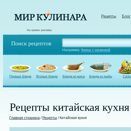
Рецепты
Блог
На правах рекламы:
Поиск рецептов
Например:
Кексы с начинкой
Первые блюда
Вторые блюда
Блюда из мяса
Блюда из рыбы
Сала
Рецепты китайская кухня
Главная страница
/
Рецепты
/ Китайская кухня