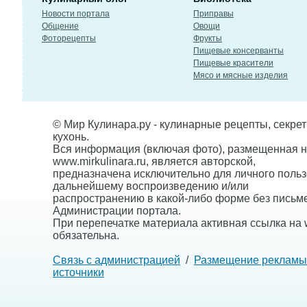
Новости портала
Приправы
Общение
Овощи
Фоторецепты
Фрукты
Пищевые консерванты
Пищевые красители
Мясо и мясные изделия
© Мир Кулинара.ру - кулинарные рецепты, секре
кухонь.
Вся информация (включая фото), размещенная н
www.mirkulinara.ru, является авторской,
предназначена исключительно для личного польз
дальнейшему воспроизведению и/или
распространению в какой-либо форме без письм
Администрации портала.
При перепечатке материала активная ссылка на w
обязательна.
Связь с администрацией
/
Размещение рекламы
источники