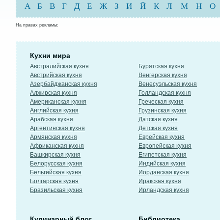
А
Б
В
Г
Д
Е
Ж
З
И
Й
К
Л
М
Н
О
На правах рекламы:
Кухни мира
Австралийская кухня
Бурятская кухня
Австрийская кухня
Венгерская кухня
Азербайджанская кухня
Венесуэльская кухня
Алжирская кухня
Голландская кухня
Американская кухня
Греческая кухня
Английская кухня
Грузинская кухня
Арабская кухня
Датская кухня
Аргентинская кухня
Детская кухня
Армянская кухня
Еврейская кухня
Африканская кухня
Европейская кухня
Башкирская кухня
Египетская кухня
Белорусская кухня
Индийская кухня
Бельгийская кухня
Иорданская кухня
Болгарская кухня
Иракская кухня
Бразильская кухня
Ирландская кухня
Кулинарный блог
Библиотека