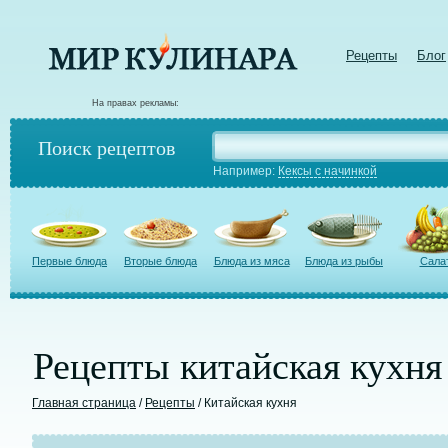
Рецепты
Блог
На правах рекламы:
Поиск рецептов
Например:
Кексы с начинкой
Первые блюда
Вторые блюда
Блюда из мяса
Блюда из рыбы
Сала
Рецепты китайская кухня
Главная страница
/
Рецепты
/ Китайская кухня