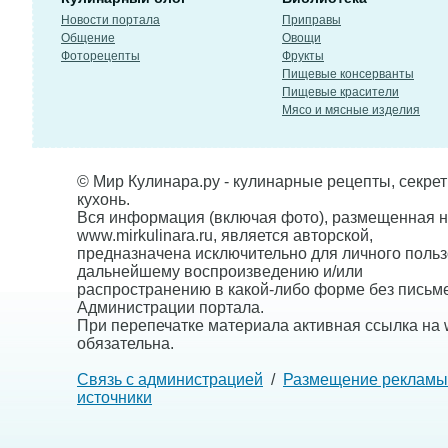
Новости портала
Приправы
Общение
Овощи
Фоторецепты
Фрукты
Пищевые консерванты
Пищевые красители
Мясо и мясные изделия
© Мир Кулинара.ру - кулинарные рецепты, секре
кухонь.
Вся информация (включая фото), размещенная н
www.mirkulinara.ru, является авторской,
предназначена исключительно для личного польз
дальнейшему воспроизведению и/или
распространению в какой-либо форме без письм
Администрации портала.
При перепечатке материала активная ссылка на w
обязательна.
Связь с администрацией
/
Размещение рекламы
источники