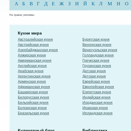
А
Б
В
Г
Д
Е
Ж
З
И
Й
К
Л
М
Н
О
На правах рекламы:
Кухни мира
Австралийская кухня
Бурятская кухня
Австрийская кухня
Венгерская кухня
Азербайджанская кухня
Венесуэльская кухня
Алжирская кухня
Голландская кухня
Американская кухня
Греческая кухня
Английская кухня
Грузинская кухня
Арабская кухня
Датская кухня
Аргентинская кухня
Детская кухня
Армянская кухня
Еврейская кухня
Африканская кухня
Европейская кухня
Башкирская кухня
Египетская кухня
Белорусская кухня
Индийская кухня
Бельгийская кухня
Иорданская кухня
Болгарская кухня
Иракская кухня
Бразильская кухня
Ирландская кухня
Кулинарный блог
Библиотека