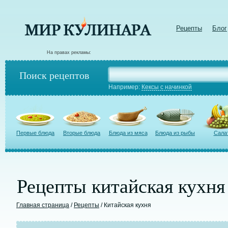
Рецепты
Блог
На правах рекламы:
Поиск рецептов
Например:
Кексы с начинкой
Первые блюда
Вторые блюда
Блюда из мяса
Блюда из рыбы
Сала
Рецепты китайская кухня
Главная страница
/
Рецепты
/ Китайская кухня