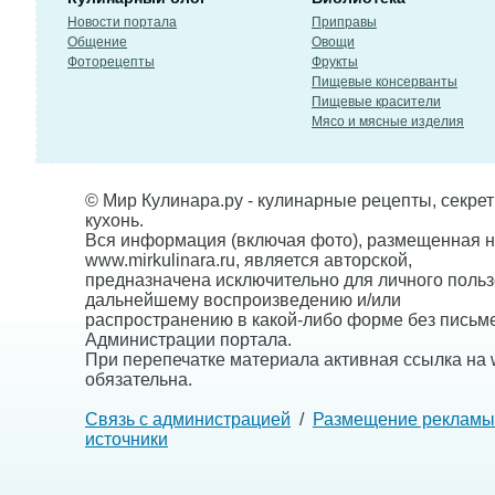
Новости портала
Приправы
Общение
Овощи
Фоторецепты
Фрукты
Пищевые консерванты
Пищевые красители
Мясо и мясные изделия
© Мир Кулинара.ру - кулинарные рецепты, секре
кухонь.
Вся информация (включая фото), размещенная н
www.mirkulinara.ru, является авторской,
предназначена исключительно для личного польз
дальнейшему воспроизведению и/или
распространению в какой-либо форме без письм
Администрации портала.
При перепечатке материала активная ссылка на w
обязательна.
Связь с администрацией
/
Размещение рекламы
источники