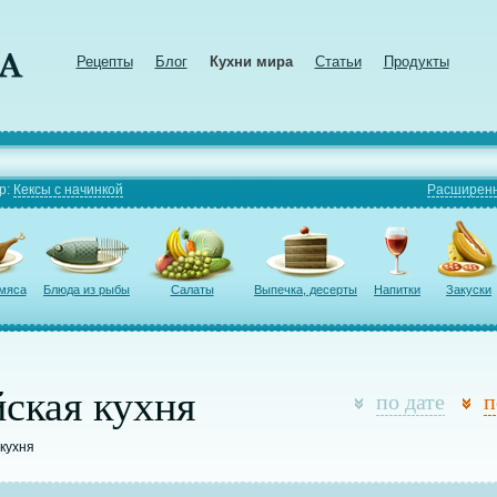
Рецепты
Блог
Кухни мира
Статьи
Продукты
р:
Кексы с начинкой
Расширенн
 мяса
Блюда из рыбы
Салаты
Выпечка, десерты
Напитки
Закуски
ская кухня
по дате
п
 кухня