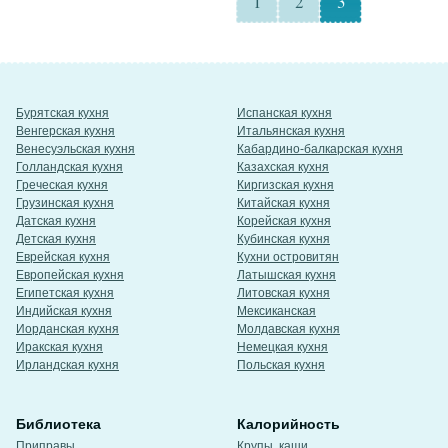
1
2
3
Бурятская кухня
Испанская кухня
Венгерская кухня
Итальянская кухня
Венесуэльская кухня
Кабардино-балкарская кухня
Голландская кухня
Казахская кухня
Греческая кухня
Киргизская кухня
Грузинская кухня
Китайская кухня
Датская кухня
Корейская кухня
Детская кухня
Кубинская кухня
Еврейская кухня
Кухни островитян
Европейская кухня
Латышская кухня
Египетская кухня
Литовская кухня
Индийская кухня
Мексиканская
Иорданская кухня
Молдавская кухня
Иракская кухня
Немецкая кухня
Ирландская кухня
Польская кухня
Библиотека
Калорийность
Приправы
Крупы, каши