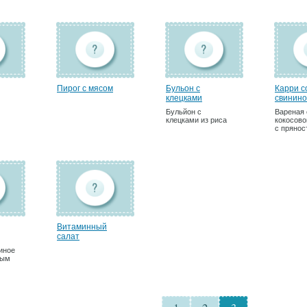
Пирог с мясом
Бульон с
Карри с
клецками
свинин
Бульйон с
Вареная 
клецками из риса
кокосово
с прянос
Витаминный
салат
иное
вым