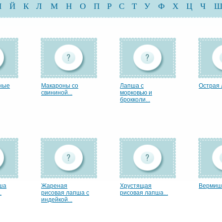
И
Й
К
Л
М
Н
О
П
Р
С
Т
У
Ф
Х
Ц
Ч
ные
Макароны со
Лапша с
Острая
свининой...
морковью и
брокколи...
ша
Жареная
Хрустящая
Вермиш
.
рисовая лапша с
рисовая лапша...
индейкой...