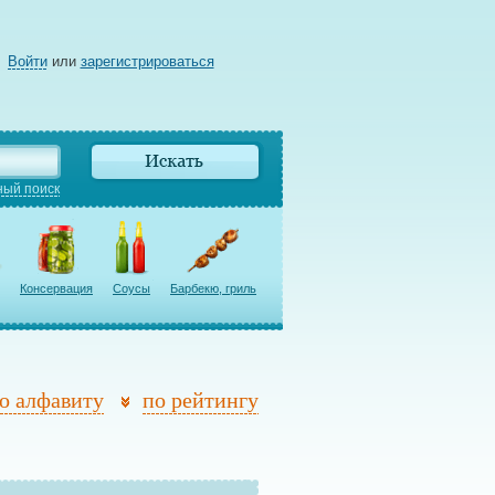
Войти
или
зарегистрироваться
ый поиск
Консервация
Соусы
Барбекю, гриль
о алфавиту
по рейтингу