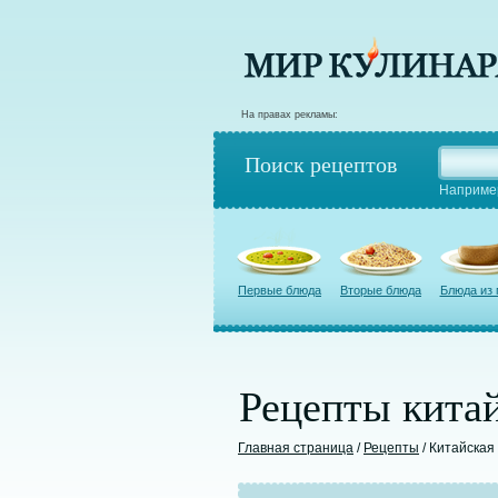
На правах рекламы:
Поиск рецептов
Наприме
Первые блюда
Вторые блюда
Блюда из
Рецепты китай
Главная страница
/
Рецепты
/ Китайская