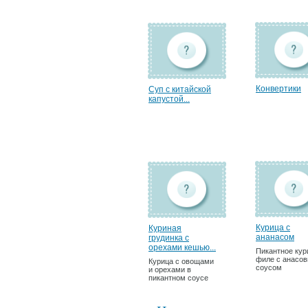
Конвертики
Суп с китайской
капустой...
Курица с
Куриная
ананасом
грудинка с
орехами кешью...
Пикантное кур
филе с анасо
Курица с овощами
соусом
и орехами в
пикантном соусе