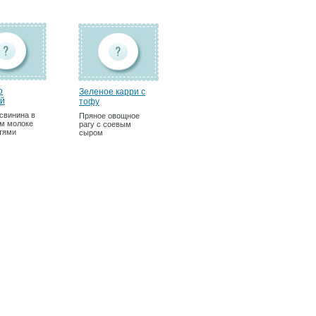
о
Зеленое карри с
ой
тофу
свинина в
Пряное овощное
м молоке
рагу с соевым
тями
сыром