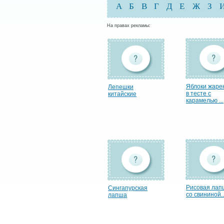
А
Б
В
Г
Д
Е
Ж
З
На правах рекламы:
Яблоки жаре
Лепешки
в тесте с
китайские
карамелью ...
Рисовая лап
Сингапурская
со свининой..
лапша