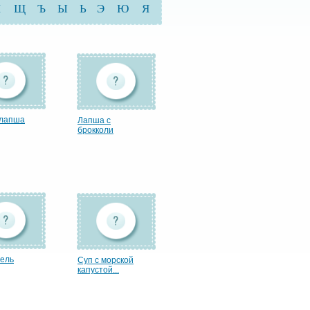
Ш
Щ
Ъ
Ы
Ь
Э
Ю
Я
 лапша
Лапша с
брокколи
ель
Суп с морской
капустой...