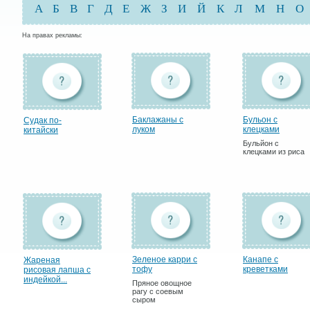
А
Б
В
Г
Д
Е
Ж
З
И
Й
К
Л
М
Н
О
На правах рекламы:
Баклажаны с
Бульон с
Cудак по-
луком
клецками
китайски
Бульйон с
клецками из риса
Зеленое карри с
Канапе с
Жареная
тофу
креветками
рисовая лапша с
индейкой...
Пряное овощное
рагу с соевым
сыром