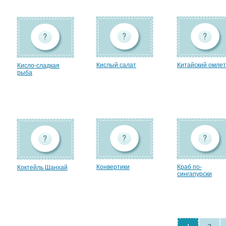
Кислый салат
Китайский омлет
Кисло-сладкая
рыба
Конвертики
Краб по-
Коктейль Шанхай
сингапурски