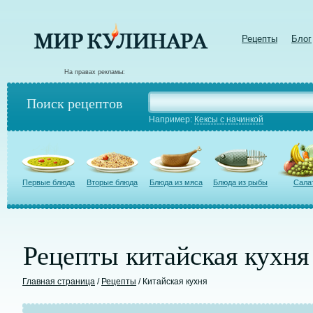
Рецепты
Блог
На правах рекламы:
Поиск рецептов
Например:
Кексы с начинкой
Первые блюда
Вторые блюда
Блюда из мяса
Блюда из рыбы
Сала
Рецепты китайская кухня
Главная страница
/
Рецепты
/ Китайская кухня