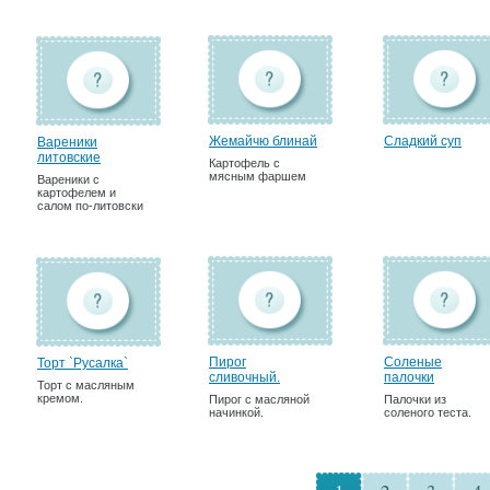
Жемайчю блинай
Сладкий суп
Вареники
литовские
Картофель с
мясным фаршем
Вареники с
картофелем и
салом по-литовски
Пирог
Соленые
Торт `Русалка`
сливочный.
палочки
Торт с масляным
кремом.
Пирог с масляной
Палочки из
начинкой.
соленого теста.