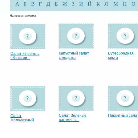
А
Б
В
Г
Д
Е
Ж
З
И
Й
К
Л
М
Н
О
На правах рекламы:
Капустный салат
Бутербродная
Салат из репы с
с медом...
семга
яблоками...
Салат Зеленые
Пикантный сала
Салат
витамины...
Молодежный