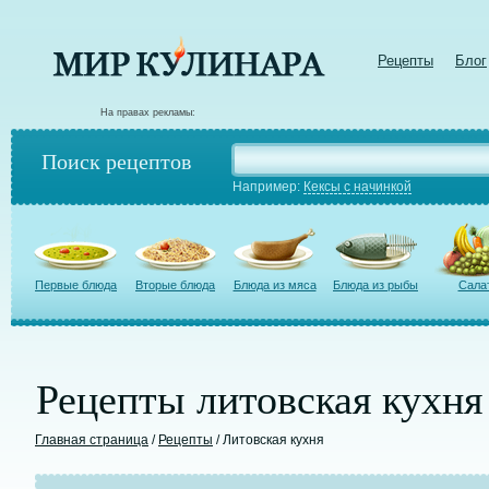
Рецепты
Блог
На правах рекламы:
Поиск рецептов
Например:
Кексы с начинкой
Первые блюда
Вторые блюда
Блюда из мяса
Блюда из рыбы
Сала
Рецепты литовская кухня
Главная страница
/
Рецепты
/ Литовская кухня