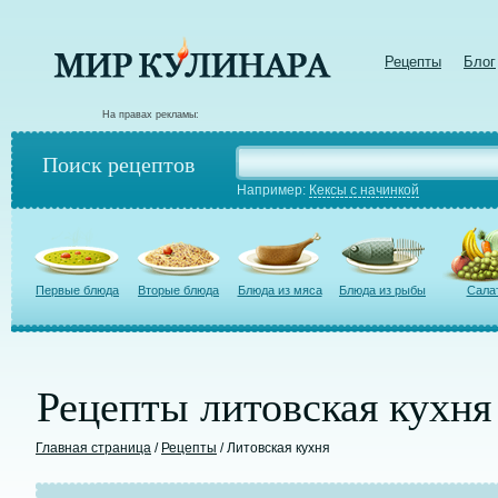
Рецепты
Блог
На правах рекламы:
Поиск рецептов
Например:
Кексы с начинкой
Первые блюда
Вторые блюда
Блюда из мяса
Блюда из рыбы
Сала
Рецепты литовская кухня
Главная страница
/
Рецепты
/ Литовская кухня