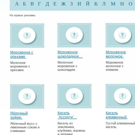
А
Б
В
Г
Д
Е
Ж
З
И
Й
К
Л
М
Н
О
На правах рекламы:
Мороженое
Мороженое
Мороженое с
шоколадное....
молочное.
орехами.
Молочное
Мороженое
Молочное
мороженое с
молочное с
мороженое с
шоколадом.
изюмом.
орехами.
Кисель
Кисель
Яблочный
`Ассорти`...
клюквенный.
зефир.
Кисель из
Густой клюквенны
Яблочный мусс с
земляники,
кисель.
лимонным соком и
клубники, малины
сливками.
и черники.