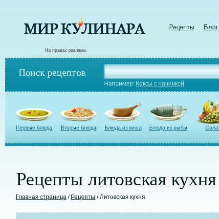
Рецепты
Блог
На правах рекламы:
Поиск рецептов
Например:
Кексы с начинкой
Первые блюда
Вторые блюда
Блюда из мяса
Блюда из рыбы
Сала
Рецепты литовская кухня
Главная страница
/
Рецепты
/ Литовская кухня