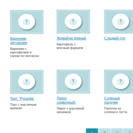
Жемайчю блинай
Сладкий суп
Вареники
литовские
Картофель с
мясным фаршем
Вареники с
картофелем и
салом по-литовски
Пирог
Соленые
Торт `Русалка`
сливочный.
палочки
Торт с масляным
кремом.
Пирог с масляной
Палочки из
начинкой.
соленого теста.