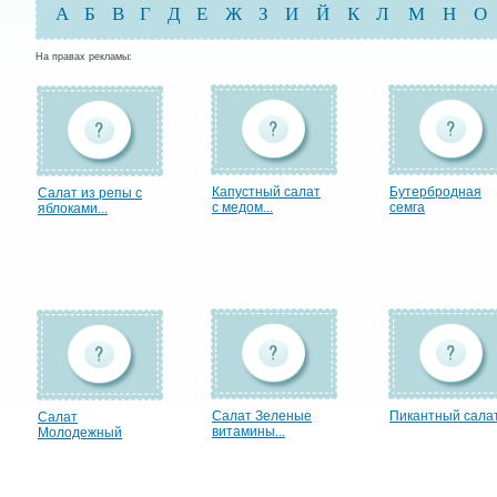
А
Б
В
Г
Д
Е
Ж
З
И
Й
К
Л
М
Н
О
На правах рекламы:
Капустный салат
Бутербродная
Салат из репы с
с медом...
семга
яблоками...
Салат Зеленые
Пикантный сала
Салат
витамины...
Молодежный