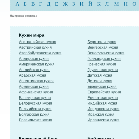
А
Б
В
Г
Д
Е
Ж
З
И
Й
К
Л
М
Н
О
На правах рекламы:
Кухни мира
Австралийская кухня
Бурятская кухня
Австрийская кухня
Венгерская кухня
Азербайджанская кухня
Венесуэльская кухня
Алжирская кухня
Голландская кухня
Американская кухня
Греческая кухня
Английская кухня
Грузинская кухня
Арабская кухня
Датская кухня
Аргентинская кухня
Детская кухня
Армянская кухня
Еврейская кухня
Африканская кухня
Европейская кухня
Башкирская кухня
Египетская кухня
Белорусская кухня
Индийская кухня
Бельгийская кухня
Иорданская кухня
Болгарская кухня
Иракская кухня
Бразильская кухня
Ирландская кухня
Кулинарный блог
Библиотека