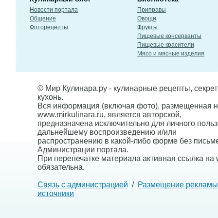
Новости портала
Приправы
Общение
Овощи
Фоторецепты
Фрукты
Пищевые консерванты
Пищевые красители
Мясо и мясные изделия
© Мир Кулинара.ру - кулинарные рецепты, секре
кухонь.
Вся информация (включая фото), размещенная н
www.mirkulinara.ru, является авторской,
предназначена исключительно для личного польз
дальнейшему воспроизведению и/или
распространению в какой-либо форме без письм
Администрации портала.
При перепечатке материала активная ссылка на w
обязательна.
Связь с администрацией
/
Размещение рекламы
источники