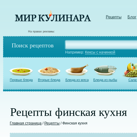
Рецепты
Блог
На правах рекламы:
Поиск рецептов
Например:
Кексы с начинкой
Первые блюда
Вторые блюда
Блюда из мяса
Блюда из рыбы
Сала
Рецепты финская кухня
Главная страница
/
Рецепты
/ Финская кухня