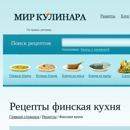
Рецепты
Блог
На правах рекламы:
Поиск рецептов
Например:
Кексы с начинкой
Первые блюда
Вторые блюда
Блюда из мяса
Блюда из рыбы
Сала
Рецепты финская кухня
Главная страница
/
Рецепты
/ Финская кухня