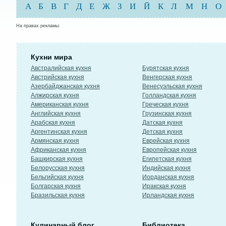
А
Б
В
Г
Д
Е
Ж
З
И
Й
К
Л
М
Н
О
На правах рекламы:
Кухни мира
Австралийская кухня
Бурятская кухня
Австрийская кухня
Венгерская кухня
Азербайджанская кухня
Венесуэльская кухня
Алжирская кухня
Голландская кухня
Американская кухня
Греческая кухня
Английская кухня
Грузинская кухня
Арабская кухня
Датская кухня
Аргентинская кухня
Детская кухня
Армянская кухня
Еврейская кухня
Африканская кухня
Европейская кухня
Башкирская кухня
Египетская кухня
Белорусская кухня
Индийская кухня
Бельгийская кухня
Иорданская кухня
Болгарская кухня
Иракская кухня
Бразильская кухня
Ирландская кухня
Кулинарный блог
Библиотека