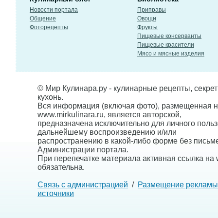
Новости портала
Приправы
Общение
Овощи
Фоторецепты
Фрукты
Пищевые консерванты
Пищевые красители
Мясо и мясные изделия
© Мир Кулинара.ру - кулинарные рецепты, секре
кухонь.
Вся информация (включая фото), размещенная н
www.mirkulinara.ru, является авторской,
предназначена исключительно для личного польз
дальнейшему воспроизведению и/или
распространению в какой-либо форме без письм
Администрации портала.
При перепечатке материала активная ссылка на w
обязательна.
Связь с администрацией
/
Размещение рекламы
источники