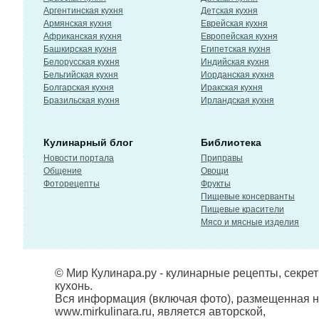
Аргентинская кухня
Детская кухня
Армянская кухня
Еврейская кухня
Африканская кухня
Европейская кухня
Башкирская кухня
Египетская кухня
Белорусская кухня
Индийская кухня
Бельгийская кухня
Иорданская кухня
Болгарская кухня
Иракская кухня
Бразильская кухня
Ирландская кухня
Кулинарный блог
Библиотека
Новости портала
Приправы
Общение
Овощи
Фоторецепты
Фрукты
Пищевые консерванты
Пищевые красители
Мясо и мясные изделия
© Мир Кулинара.ру - кулинарные рецепты, секре
кухонь.
Вся информация (включая фото), размещенная н
www.mirkulinara.ru, является авторской,