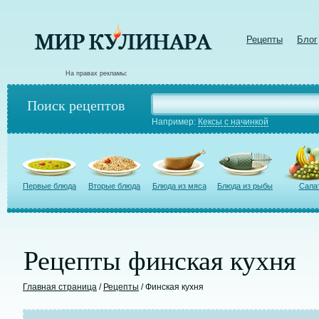
Рецепты
Блог
На правах рекламы:
Поиск рецептов
Например:
Кексы с начинкой
Первые блюда
Вторые блюда
Блюда из мяса
Блюда из рыбы
Сала
Рецепты финская кухня
Главная страница
/
Рецепты
/ Финская кухня