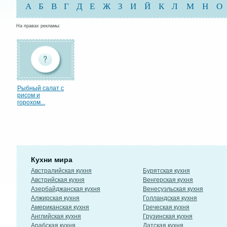
А
Б
В
Г
Д
Е
Ж
З
И
Й
К
Л
М
Н
О
На правах рекламы:
Рыбный салат с
рисом и
горохом...
Кухни мира
Австралийская кухня
Бурятская кухня
Австрийская кухня
Венгерская кухня
Азербайджанская кухня
Венесуэльская кухня
Алжирская кухня
Голландская кухня
Американская кухня
Греческая кухня
Английская кухня
Грузинская кухня
Арабская кухня
Датская кухня