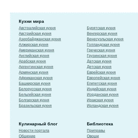
Кухни мира
Австралийская кухня
Бурятская кухня
Австрийская кухня
Венгерская кухня
Азербайджанская кухня
Венесуэльская кухня
Алжирская кухня
Голландская кухня
Американская кухня
Греческая кухня
Английская кухня
Грузинская кухня
Арабская кухня
Датская кухня
Аргентинская кухня
Детская кухня
Армянская кухня
Еврейская кухня
Африканская кухня
Европейская кухня
Башкирская кухня
Египетская кухня
Белорусская кухня
Индийская кухня
Бельгийская кухня
Иорданская кухня
Болгарская кухня
Иракская кухня
Бразильская кухня
Ирландская кухня
Кулинарный блог
Библиотека
Новости портала
Приправы
Общение
Овощи