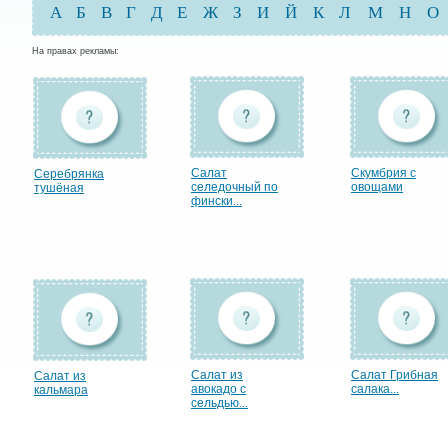
А
Б
В
Г
Д
Е
Ж
З
И
Й
К
Л
М
Н
О
На правах рекламы:
Салат
Скумбрия с
Серебрянка
селедочный по
овощами
тушёная
фински...
Салат из
Салат Грибная
Салат из
авокадо с
салака...
кальмара
сельдью...