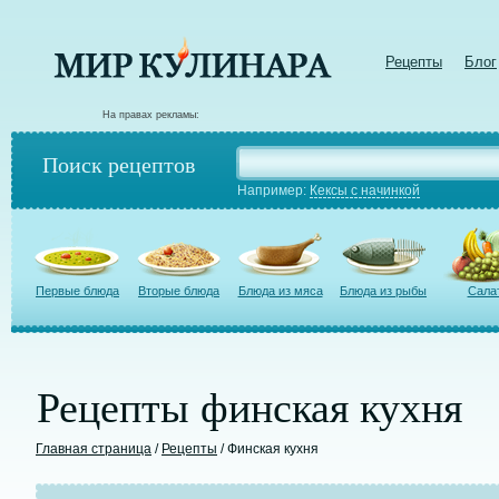
Рецепты
Блог
На правах рекламы:
Поиск рецептов
Например:
Кексы с начинкой
Первые блюда
Вторые блюда
Блюда из мяса
Блюда из рыбы
Сала
Рецепты финская кухня
Главная страница
/
Рецепты
/ Финская кухня