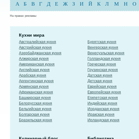
А
Б
В
Г
Д
Е
Ж
З
И
Й
К
Л
М
Н
О
На правах рекламы:
Кухни мира
Австралийская кухня
Бурятская кухня
Австрийская кухня
Венгерская кухня
Азербайджанская кухня
Венесуэльская кухня
Алжирская кухня
Голландская кухня
Американская кухня
Греческая кухня
Английская кухня
Грузинская кухня
Арабская кухня
Датская кухня
Аргентинская кухня
Детская кухня
Армянская кухня
Еврейская кухня
Африканская кухня
Европейская кухня
Башкирская кухня
Египетская кухня
Белорусская кухня
Индийская кухня
Бельгийская кухня
Иорданская кухня
Болгарская кухня
Иракская кухня
Бразильская кухня
Ирландская кухня
Кулинарный блог
Библиотека