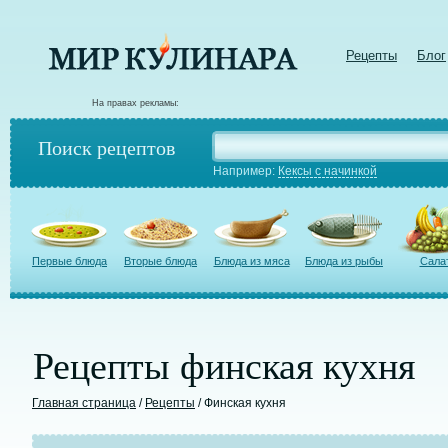
Рецепты
Блог
На правах рекламы:
Поиск рецептов
Например:
Кексы с начинкой
Первые блюда
Вторые блюда
Блюда из мяса
Блюда из рыбы
Сала
Рецепты финская кухня
Главная страница
/
Рецепты
/ Финская кухня