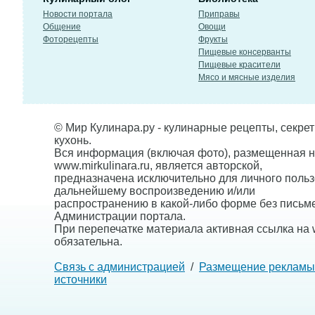
Новости портала
Приправы
Общение
Овощи
Фоторецепты
Фрукты
Пищевые консерванты
Пищевые красители
Мясо и мясные изделия
© Мир Кулинара.ру - кулинарные рецепты, секре
кухонь.
Вся информация (включая фото), размещенная н
www.mirkulinara.ru, является авторской,
предназначена исключительно для личного польз
дальнейшему воспроизведению и/или
распространению в какой-либо форме без письм
Администрации портала.
При перепечатке материала активная ссылка на w
обязательна.
Связь с администрацией
/
Размещение рекламы
источники