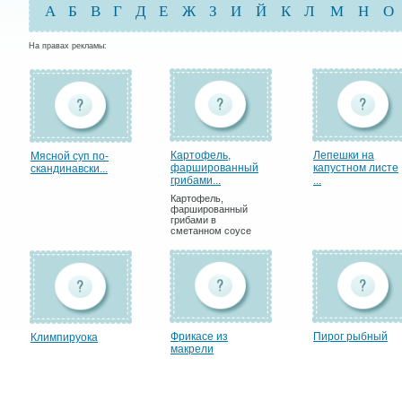
А
Б
В
Г
Д
Е
Ж
З
И
Й
К
Л
М
Н
О
На правах рекламы:
Картофель,
Лепешки на
Мясной суп по-
фаршированный
капустном листе
скандинавски...
грибами...
...
Картофель,
фаршированный
грибами в
сметанном соусе
Фрикасе из
Пирог рыбный
Климпируока
макрели