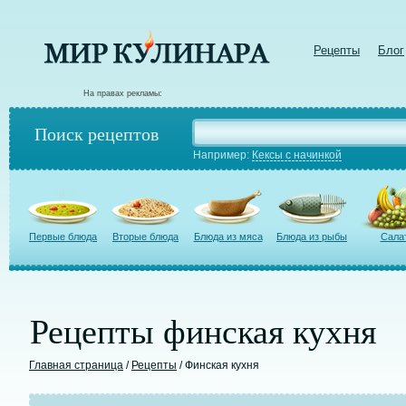
Рецепты
Блог
На правах рекламы:
Поиск рецептов
Например:
Кексы с начинкой
Первые блюда
Вторые блюда
Блюда из мяса
Блюда из рыбы
Сала
Рецепты финская кухня
Главная страница
/
Рецепты
/ Финская кухня