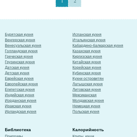
1
2
Бурятская кухня
Испанская кухня
Венгерская кухня
Итальянская кухня
Венесуэльская кухня
Кабардино-балкарская кухня
Голландская кухня
Казахская кухня
Греческая кухня
Киргизская кухня
Грузинская кухня
Китайская кухня
Датская кухня
Корейская кухня
Детская кухня
Кубинская кухня
Еврейская кухня
Кухни островитян
Европейская кухня
Латышская кухня
Египетская кухня
Литовская кухня
Индийская кухня
Мексиканская
Иорданская кухня
Молдавская кухня
Иракская кухня
Немецкая кухня
Ирландская кухня
Польская кухня
Библиотека
Калорийность
Приправы
Крупы, каши