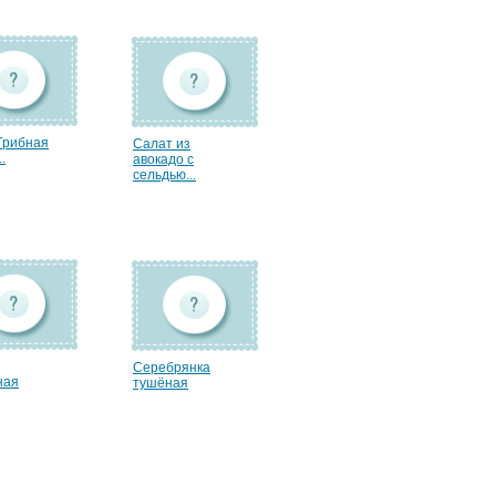
Грибная
Салат из
.
авокадо с
сельдью...
Серебрянка
ная
тушёная