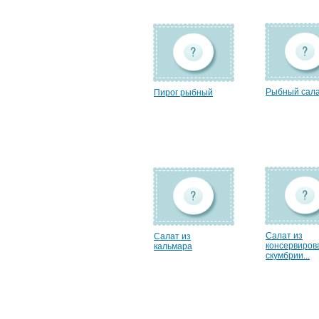
Рыбный сал
Пирог рыбный
Салат из
Салат из
консервиров
кальмара
скумбрии...