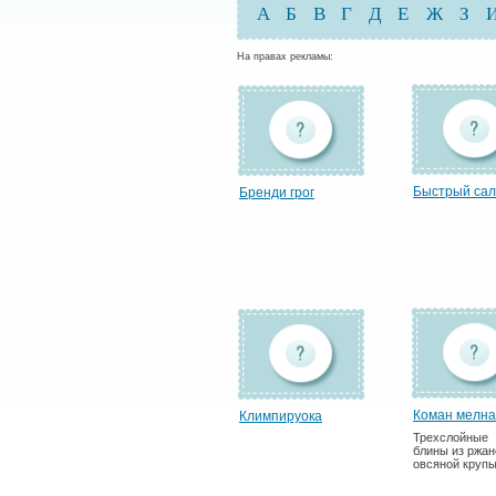
А
Б
В
Г
Д
Е
Ж
З
На правах рекламы:
Быстрый сал
Бренди грог
Коман мелна
Климпируока
Трехслойные
блины из ржан
овсяной крупы