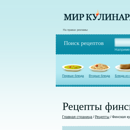
На правах рекламы:
Поиск рецептов
Наприме
Первые блюда
Вторые блюда
Блюда из
Рецепты финс
Главная страница
/
Рецепты
/ Финская к