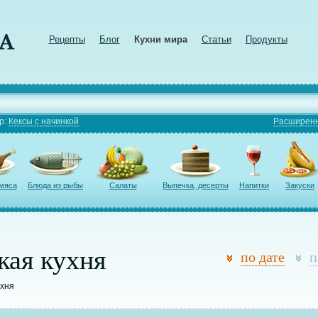
Рецепты
Блог
Кухни мира
Статьи
Продукты
р:
Кексы с начинкой
Расширенн
 мяса
Блюда из рыбы
Салаты
Выпечка, десерты
Напитки
Закуски
кая кухня
по дате
п
ухня