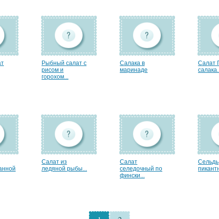
ат
Рыбный салат с
Салака в
Салат 
рисом и
маринаде
салака..
горохом...
Салат из
Салат
Сельдь
анной
ледяной рыбы...
селедочный по
пикант
фински...