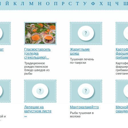
И
Й
К
Л
М
Н
О
П
Р
С
Т
У
Ф
Х
Ц
Ч
ат
Гласмэстарсиль
Жаритлыме
Картоф
(селедка
шокш
фарши
стекольщика)...
грибами
Тушеная печень
по-таирски
Традиционное
Картофе
рождественское
фаршир
блюдо шведов из
грибами
рыбы
сметанн
Лепешки на
Мантокалакейтто
Мясной
капустном листе
скандин
Рыба тушеная в
...
ой и
молоке
.