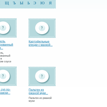
Ш
Щ
Ъ
Ы
Ь
Э
Ю
Я
ель,
Картофельные
рованный
клецки с манкой...
...
ль,
ованный
 в
ом соусе
 суп по-
Пальтен из
авски...
ржаной муки...
Пальтен из ржаной
муки