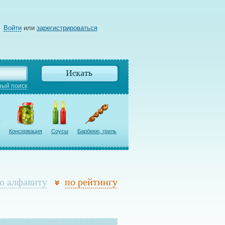
Войти
или
зарегистрироваться
ый поиск
Консервация
Соусы
Барбекю, гриль
о алфавиту
по рейтингу