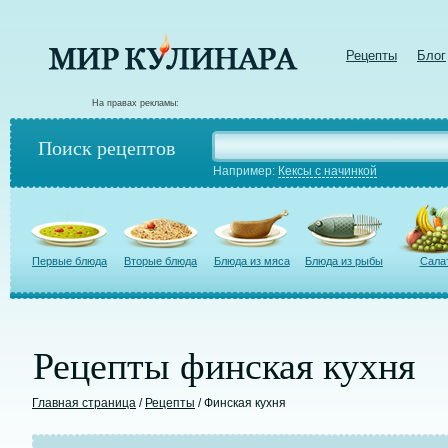
Рецепты
Блог
На правах рекламы:
Поиск рецептов
Например:
Кексы с начинкой
Первые блюда
Вторые блюда
Блюда из мяса
Блюда из рыбы
Сала
Рецепты финская кухня
Главная страница
/
Рецепты
/ Финская кухня