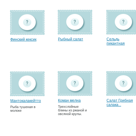
Рыбный салат
Сельдь
Финский кексик
пикантная
Коман мелна
Салат Грибная
Мантокалакейтто
салака...
Трехслойные
Рыба тушеная в
блины из ржаной и
молоке
овсяной крупы.