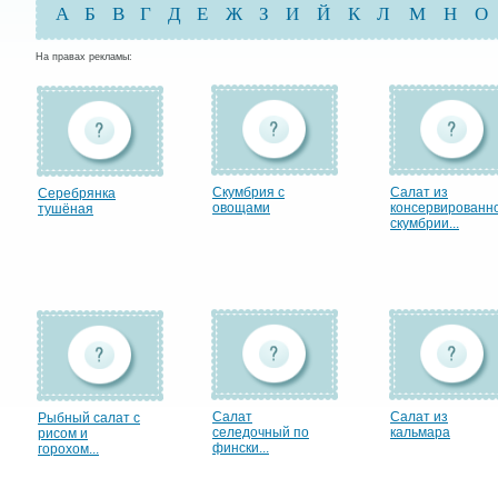
А
Б
В
Г
Д
Е
Ж
З
И
Й
К
Л
М
Н
О
На правах рекламы:
Скумбрия с
Салат из
Серебрянка
овощами
консервированн
тушёная
скумбрии...
Салат
Салат из
Рыбный салат с
селедочный по
кальмара
рисом и
фински...
горохом...