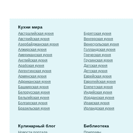
Кухни мира
Австралийская кухня
Бурятская кухня
Австрийская кухня
Венгерская кухня
Азербайджанская кухня
Венесуэльская кухня
Алжирская кухня
Голландская кухня
Американская кухня
Греческая кухня
Английская кухня
Грузинская кухня
Арабская кухня
Датская кухня
Аргентинская кухня
Детская кухня
Армянская кухня
Еврейская кухня
Африканская кухня
Европейская кухня
Башкирская кухня
Египетская кухня
Белорусская кухня
Индийская кухня
Бельгийская кухня
Иорданская кухня
Болгарская кухня
Иракская кухня
Бразильская кухня
Ирландская кухня
Кулинарный блог
Библиотека
Новости портала
Приправы