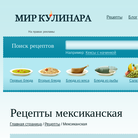
Рецепты
Блог
На правах рекламы:
Поиск рецептов
Например:
Кексы с начинкой
Первые блюда
Вторые блюда
Блюда из мяса
Блюда из рыбы
Сала
Рецепты мексиканская
Главная страница
/
Рецепты
/ Мексиканская