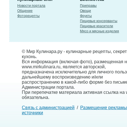
Новости портала
Приправы
Общение
Овощи
Фоторецепты
Фрукты
Пищевые консерванты
Пищевые красители
Мясо и мясные изделия
© Мир Кулинара.ру - кулинарные рецепты, секре
кухонь.
Вся информация (включая фото), размещенная н
www.mirkulinara.ru, является авторской,
предназначена исключительно для личного польз
дальнейшему воспроизведению и/или
распространению в какой-либо форме без письм
Администрации портала.
При перепечатке материала активная ссылка на w
обязательна.
Связь с администрацией
/
Размещение рекламы
источники