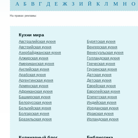
А
Б
В
Г
Д
Е
Ж
З
И
Й
К
Л
М
Н
О
На правах рекламы:
Кухни мира
Австралийская кухня
Бурятская кухня
Австрийская кухня
Венгерская кухня
Азербайджанская кухня
Венесуэльская кухня
Алжирская кухня
Голландская кухня
Американская кухня
Греческая кухня
Английская кухня
Грузинская кухня
Арабская кухня
Датская кухня
Аргентинская кухня
Детская кухня
Армянская кухня
Еврейская кухня
Африканская кухня
Европейская кухня
Башкирская кухня
Египетская кухня
Белорусская кухня
Индийская кухня
Бельгийская кухня
Иорданская кухня
Болгарская кухня
Иракская кухня
Бразильская кухня
Ирландская кухня
Кулинарный блог
Библиотека