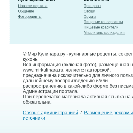
Новости портала
Приправы
Общение
Овощи
Фоторецепты
Фрукты
Пищевые консерванты
Пищевые красители
Мясо и мясные изделия
© Мир Кулинара.ру - кулинарные рецепты, секре
кухонь.
Вся информация (включая фото), размещенная н
www.mirkulinara.ru, является авторской,
предназначена исключительно для личного польз
дальнейшему воспроизведению и/или
распространению в какой-либо форме без письм
Администрации портала.
При перепечатке материала активная ссылка на w
обязательна.
Связь с администрацией
/
Размещение рекламы
источники