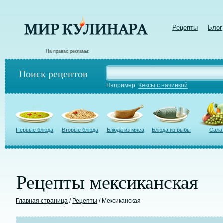
Рецепты
Блог
На правах рекламы:
Поиск рецептов
Например:
Кексы с начинкой
Первые блюда
Вторые блюда
Блюда из мяса
Блюда из рыбы
Сала
Рецепты мексиканская
Главная страница
/
Рецепты
/ Мексиканская