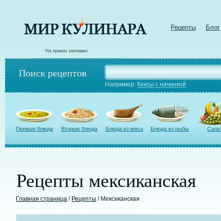
Рецепты
Блог
На правах рекламы:
Поиск рецептов
Например:
Кексы с начинкой
Первые блюда
Вторые блюда
Блюда из мяса
Блюда из рыбы
Сала
Рецепты мексиканская
Главная страница
/
Рецепты
/ Мексиканская