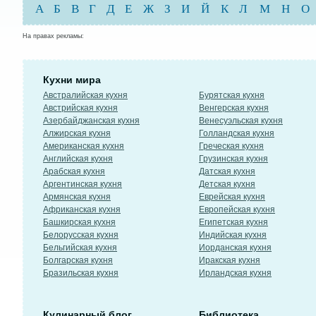
А
Б
В
Г
Д
Е
Ж
З
И
Й
К
Л
М
Н
О
На правах рекламы:
Кухни мира
Австралийская кухня
Бурятская кухня
Австрийская кухня
Венгерская кухня
Азербайджанская кухня
Венесуэльская кухня
Алжирская кухня
Голландская кухня
Американская кухня
Греческая кухня
Английская кухня
Грузинская кухня
Арабская кухня
Датская кухня
Аргентинская кухня
Детская кухня
Армянская кухня
Еврейская кухня
Африканская кухня
Европейская кухня
Башкирская кухня
Египетская кухня
Белорусская кухня
Индийская кухня
Бельгийская кухня
Иорданская кухня
Болгарская кухня
Иракская кухня
Бразильская кухня
Ирландская кухня
Кулинарный блог
Библиотека