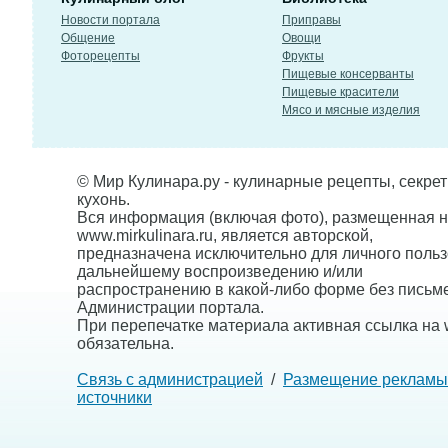
Новости портала
Приправы
Общение
Овощи
Фоторецепты
Фрукты
Пищевые консерванты
Пищевые красители
Мясо и мясные изделия
© Мир Кулинара.ру - кулинарные рецепты, секре
кухонь.
Вся информация (включая фото), размещенная н
www.mirkulinara.ru, является авторской,
предназначена исключительно для личного польз
дальнейшему воспроизведению и/или
распространению в какой-либо форме без письм
Администрации портала.
При перепечатке материала активная ссылка на w
обязательна.
Связь с администрацией
/
Размещение рекламы
источники