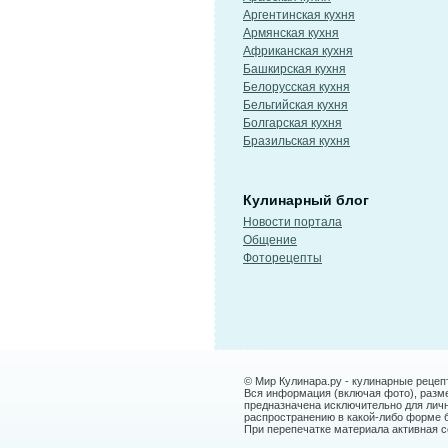
Аргентинская кухня
Армянская кухня
Африканская кухня
Башкирская кухня
Белорусская кухня
Бельгийская кухня
Болгарская кухня
Бразильская кухня
Кулинарный блог
Новости портала
Общение
Фоторецепты
© Мир Кулинара.ру - кулинарные рецеп
Вся информация (включая фото), размещ
предназначена исключительно для лич
распространению в какой-либо форме 
При перепечатке материала активная сс