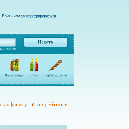
Войти
или
зарегистрироваться
ый поиск
Консервация
Соусы
Барбекю, гриль
о алфавиту
по рейтингу