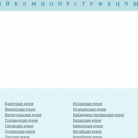
И
Й
К
Л
М
Н
О
П
Р
С
Т
У
Ф
Х
Ц
Ч
Бурятская кухня
Испанская кухня
Венгерская кухня
Итальянская кухня
Венесуэльская кухня
Кабардино-балкарская кухня
Голландская кухня
Казахская кухня
Греческая кухня
Киргизская кухня
Грузинская кухня
Китайская кухня
Датская кухня
Корейская кухня