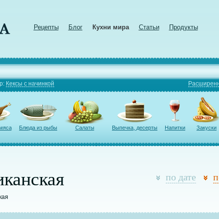
Рецепты
Блог
Кухни мира
Статьи
Продукты
р:
Кексы с начинкой
Расширенн
 мяса
Блюда из рыбы
Салаты
Выпечка, десерты
Напитки
Закуски
иканская
по дате
п
кая