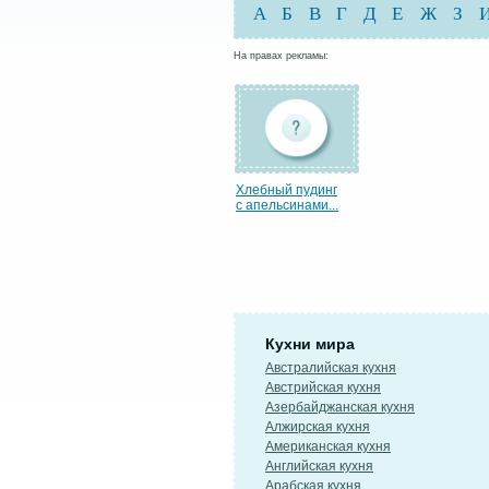
А
Б
В
Г
Д
Е
Ж
З
На правах рекламы:
Хлебный пудинг
с апельсинами...
Кухни мира
Австралийская кухня
Австрийская кухня
Азербайджанская кухня
Алжирская кухня
Американская кухня
Английская кухня
Арабская кухня