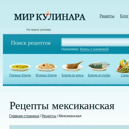
Рецепты
Блог
На правах рекламы:
Поиск рецептов
Например:
Кексы с начинкой
Первые блюда
Вторые блюда
Блюда из мяса
Блюда из рыбы
Сала
Рецепты мексиканская
Главная страница
/
Рецепты
/ Мексиканская