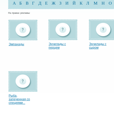
А
Б
В
Г
Д
Е
Ж
З
И
Й
К
Л
М
Н
О
На правах рекламы:
Энчилады с
Энчилады с
Эмпанады
перцем
сыром
Рыба,
запеченная со
специями...