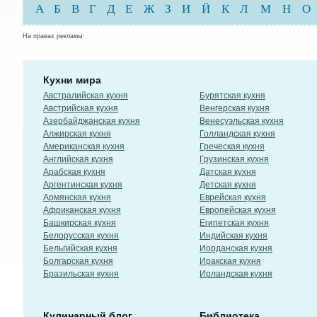
А
Б
В
Г
Д
Е
Ж
З
И
Й
К
Л
М
Н
О
На правах рекламы:
Кухни мира
Австралийская кухня
Бурятская кухня
Австрийская кухня
Венгерская кухня
Азербайджанская кухня
Венесуэльская кухня
Алжирская кухня
Голландская кухня
Американская кухня
Греческая кухня
Английская кухня
Грузинская кухня
Арабская кухня
Датская кухня
Аргентинская кухня
Детская кухня
Армянская кухня
Еврейская кухня
Африканская кухня
Европейская кухня
Башкирская кухня
Египетская кухня
Белорусская кухня
Индийская кухня
Бельгийская кухня
Иорданская кухня
Болгарская кухня
Иракская кухня
Бразильская кухня
Ирландская кухня
Кулинарный блог
Библиотека