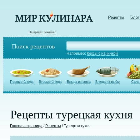
Рецепты
Блог
На правах рекламы:
Поиск рецептов
Например:
Кексы с начинкой
Первые блюда
Вторые блюда
Блюда из мяса
Блюда из рыбы
Сала
Рецепты турецкая кухня
Главная страница
/
Рецепты
/ Турецкая кухня