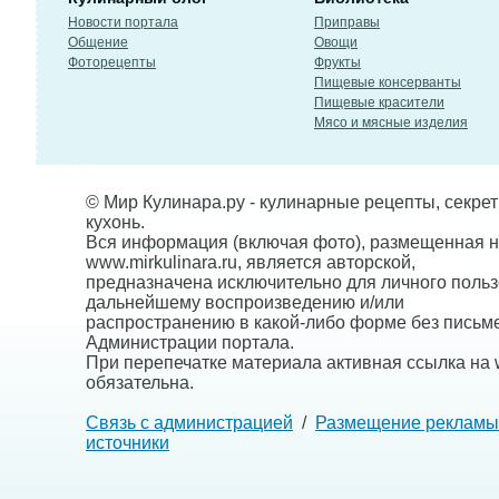
Новости портала
Приправы
Общение
Овощи
Фоторецепты
Фрукты
Пищевые консерванты
Пищевые красители
Мясо и мясные изделия
© Мир Кулинара.ру - кулинарные рецепты, секре
кухонь.
Вся информация (включая фото), размещенная н
www.mirkulinara.ru, является авторской,
предназначена исключительно для личного польз
дальнейшему воспроизведению и/или
распространению в какой-либо форме без письм
Администрации портала.
При перепечатке материала активная ссылка на w
обязательна.
Связь с администрацией
/
Размещение рекламы
источники