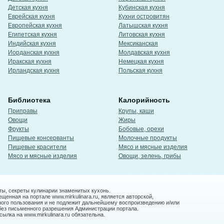
Детская кухня
Кубинская кухня
Еврейская кухня
Кухни островитян
Европейская кухня
Латышская кухня
Египетская кухня
Литовская кухня
Индийская кухня
Мексиканская
Иорданская кухня
Молдавская кухня
Иракская кухня
Немецкая кухня
Ирландская кухня
Польская кухня
Библиотека
Калорийность
Приправы
Крупы, каши
Овощи
Жиры
Фрукты
Бобовые, орехи
Пищевые консерванты
Молочные продукты
Пищевые красители
Мясо и мясные изделия
Мясо и мясные изделия
Овощи, зелень, грибы
ты, секреты кулинарии знаменитых кухонь.
енная на портале www.mirkulinara.ru, является авторской,
ного пользования и не подлежит дальнейшему воспроизведению и/или
без письменного разрешения Администрации портала.
ылка на www.mirkulinara.ru обязательна.