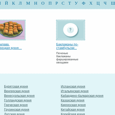
И
Й
К
Л
М
Н
О
П
Р
С
Т
У
Ф
Х
Ц
Ч
клава.
Баклажаны по-
рецкая кухня....
стамбульски...
Печеные
баклажаны
фаршированные
овощами
Бурятская кухня
Испанская кухня
Венгерская кухня
Итальянская кухня
Венесуэльская кухня
Кабардино-балкарская кухня
Голландская кухня
Казахская кухня
Греческая кухня
Киргизская кухня
Грузинская кухня
Китайская кухня
Датская кухня
Корейская кухня