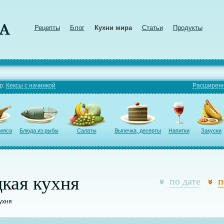
Рецепты
Блог
Кухни мира
Статьи
Продукты
р:
Кексы с начинкой
Расширенн
 мяса
Блюда из рыбы
Салаты
Выпечка, десерты
Напитки
Закуски
кая кухня
по дате
п
кухня