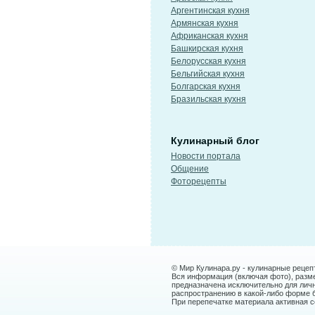
Аргентинская кухня
Армянская кухня
Африканская кухня
Башкирская кухня
Белорусская кухня
Бельгийская кухня
Болгарская кухня
Бразильская кухня
Кулинарный блог
Новости портала
Общение
Фоторецепты
© Мир Кулинара.ру - кулинарные рецеп
Вся информация (включая фото), размещ
предназначена исключительно для лич
распространению в какой-либо форме 
При перепечатке материала активная сс