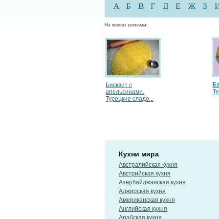
А
Б
В
Г
Д
Е
Ж
З
На правах рекламы:
Ба
Бисквит с
Ту
апельсинами.
Турецкие сладо...
Кухни мира
Австралийская кухня
Австрийская кухня
Азербайджанская кухня
Алжирская кухня
Американская кухня
Английская кухня
Арабская кухня