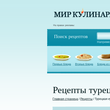
На правах рекламы:
Поиск рецептов
Наприме
Первые блюда
Вторые блюда
Блюда из
Рецепты турец
Главная страница
/
Рецепты
/ Турецкая 