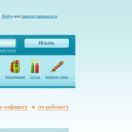
Войти
или
зарегистрироваться
ый поиск
Консервация
Соусы
Барбекю, гриль
о алфавиту
по рейтингу