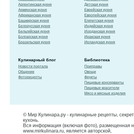
Аргентинская кухня
Детская кухня
Армянская кухня
Еврейская кухня
Африканская кухня
Европейская кухня
Башкирская кухня
Египетская кухня
Белорусская кухня
Индийская кухня
Бельгийская кухня
Иорданская кухня
Болгарская кухня
Иракская кухня
Бразильская кухня
Ирландская кухня
Кулинарный блог
Библиотека
Новости портала
Приправы
Общение
Овощи
Фоторецепты
Фрукты
Пищевые консерванты
Пищевые красители
Мясо и мясные изделия
© Мир Кулинара.ру - кулинарные рецепты, секре
кухонь.
Вся информация (включая фото), размещенная н
www.mirkulinara.ru, является авторской,