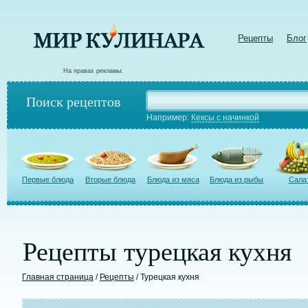
Рецепты
Блог
На правах рекламы:
Поиск рецептов
Например:
Кексы с начинкой
Первые блюда
Вторые блюда
Блюда из мяса
Блюда из рыбы
Сала
Рецепты турецкая кухня
Главная страница
/
Рецепты
/ Турецкая кухня