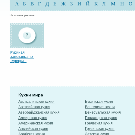
А
Б
В
Г
Д
Е
Ж
З
И
Й
К
Л
М
Н
О
На правах рекламы:
Куриная
запеканка по-
турецки...
Кухни мира
Австралийская кухня
Бурятская кухня
Австрийская кухня
Венгерская кухня
Азербайджанская кухня
Венесуэльская кухня
Алжирская кухня
Голландская кухня
Американская кухня
Греческая кухня
Английская кухня
Грузинская кухня
Арабская кухня
Датская кухня