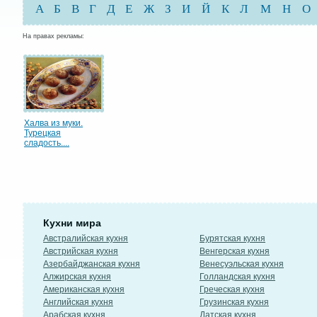
А
Б
В
Г
Д
Е
Ж
З
И
Й
К
Л
М
Н
О
На правах рекламы:
Халва из муки.
Турецкая
сладость....
Кухни мира
Австралийская кухня
Бурятская кухня
Австрийская кухня
Венгерская кухня
Азербайджанская кухня
Венесуэльская кухня
Алжирская кухня
Голландская кухня
Американская кухня
Греческая кухня
Английская кухня
Грузинская кухня
Арабская кухня
Датская кухня