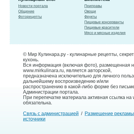
Новости портала
Приправы
Общение
Овощи
Фоторецепты
Фрукты
Пищевые консерванты
Пищевые красители
Мясо и мясные изделия
© Мир Кулинара.ру - кулинарные рецепты, секре
кухонь.
Вся информация (включая фото), размещенная н
www.mirkulinara.ru, является авторской,
предназначена исключительно для личного польз
дальнейшему воспроизведению и/или
распространению в какой-либо форме без письм
Администрации портала.
При перепечатке материала активная ссылка на w
обязательна.
Связь с администрацией
/
Размещение рекламы
источники