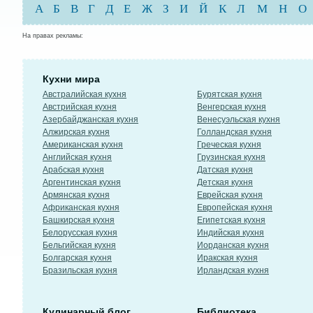
А
Б
В
Г
Д
Е
Ж
З
И
Й
К
Л
М
Н
О
На правах рекламы:
Кухни мира
Австралийская кухня
Бурятская кухня
Австрийская кухня
Венгерская кухня
Азербайджанская кухня
Венесуэльская кухня
Алжирская кухня
Голландская кухня
Американская кухня
Греческая кухня
Английская кухня
Грузинская кухня
Арабская кухня
Датская кухня
Аргентинская кухня
Детская кухня
Армянская кухня
Еврейская кухня
Африканская кухня
Европейская кухня
Башкирская кухня
Египетская кухня
Белорусская кухня
Индийская кухня
Бельгийская кухня
Иорданская кухня
Болгарская кухня
Иракская кухня
Бразильская кухня
Ирландская кухня
Кулинарный блог
Библиотека