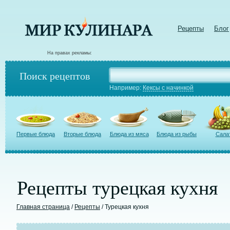
Рецепты
Блог
На правах рекламы:
Поиск рецептов
Например:
Кексы с начинкой
Первые блюда
Вторые блюда
Блюда из мяса
Блюда из рыбы
Сала
Рецепты турецкая кухня
Главная страница
/
Рецепты
/ Турецкая кухня