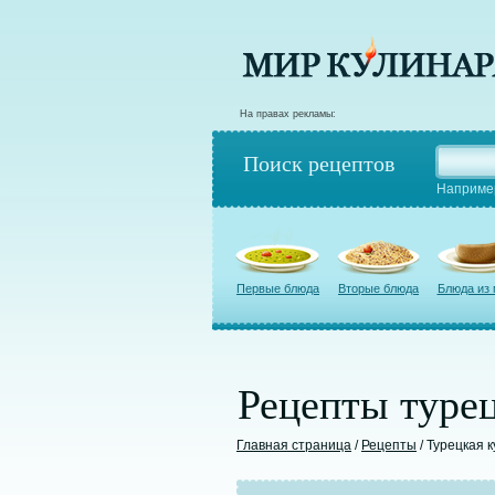
На правах рекламы:
Поиск рецептов
Наприме
Первые блюда
Вторые блюда
Блюда из
Рецепты турец
Главная страница
/
Рецепты
/ Турецкая 