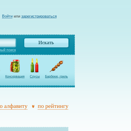
Войти
или
зарегистрироваться
ый поиск
Консервация
Соусы
Барбекю, гриль
о алфавиту
по рейтингу