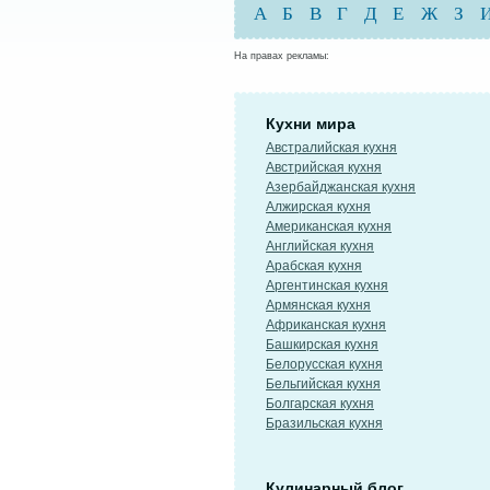
А
Б
В
Г
Д
Е
Ж
З
На правах рекламы:
Кухни мира
Австралийская кухня
Австрийская кухня
Азербайджанская кухня
Алжирская кухня
Американская кухня
Английская кухня
Арабская кухня
Аргентинская кухня
Армянская кухня
Африканская кухня
Башкирская кухня
Белорусская кухня
Бельгийская кухня
Болгарская кухня
Бразильская кухня
Кулинарный блог