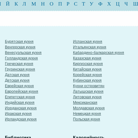
И
Й
К
Л
М
Н
О
П
Р
С
Т
У
Ф
Х
Ц
Ч
Бурятская кухня
Испанская кухня
Венгерская кухня
Итальянская кухня
Венесуэльская кухня
Кабардино-балкарская кухня
Голландская кухня
Казахская кухня
Греческая кухня
Киргизская кухня
Грузинская кухня
Китайская кухня
Датская кухня
Корейская кухня
Детская кухня
Кубинская кухня
Еврейская кухня
Кухни островитян
Европейская кухня
Латышская кухня
Египетская кухня
Литовская кухня
Индийская кухня
Мексиканская
Иорданская кухня
Молдавская кухня
Иракская кухня
Немецкая кухня
Ирландская кухня
Польская кухня
Библиотека
Калорийность