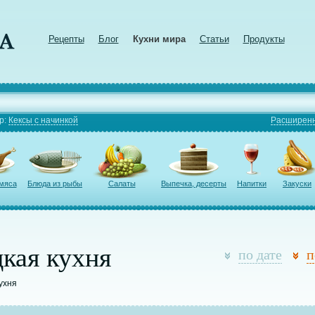
Рецепты
Блог
Кухни мира
Статьи
Продукты
р:
Кексы с начинкой
Расширенн
 мяса
Блюда из рыбы
Салаты
Выпечка, десерты
Напитки
Закуски
кая кухня
по дате
п
кухня