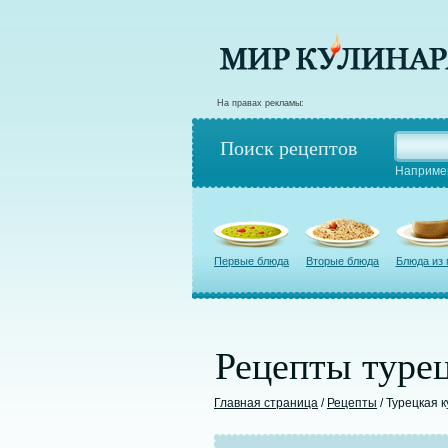
На правах рекламы:
Поиск рецептов
Наприме
Первые блюда
Вторые блюда
Блюда из
Рецепты турец
Главная страница
/
Рецепты
/ Турецкая 