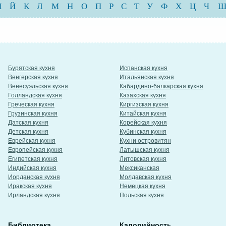
И
Й
К
Л
М
Н
О
П
Р
С
Т
У
Ф
Х
Ц
Ч
Бурятская кухня
Испанская кухня
Венгерская кухня
Итальянская кухня
Венесуэльская кухня
Кабардино-балкарская кухня
Голландская кухня
Казахская кухня
Греческая кухня
Киргизская кухня
Грузинская кухня
Китайская кухня
Датская кухня
Корейская кухня
Детская кухня
Кубинская кухня
Еврейская кухня
Кухни островитян
Европейская кухня
Латышская кухня
Египетская кухня
Литовская кухня
Индийская кухня
Мексиканская
Иорданская кухня
Молдавская кухня
Иракская кухня
Немецкая кухня
Ирландская кухня
Польская кухня
Библиотека
Калорийность