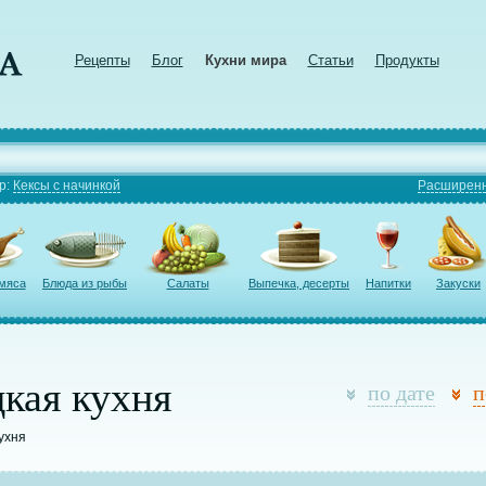
Рецепты
Блог
Кухни мира
Статьи
Продукты
р:
Кексы с начинкой
Расширенн
 мяса
Блюда из рыбы
Салаты
Выпечка, десерты
Напитки
Закуски
кая кухня
по дате
п
кухня