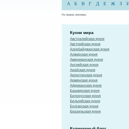
А
Б
В
Г
Д
Е
Ж
З
На правах рекламы:
Кухни мира
Австралийская кухня
Австрийская кухня
Азербайджанская кухня
Алжирская кухня
Американская кухня
Английская кухня
Арабская кухня
Аргентинская кухня
Армянская кухня
Африканская кухня
Башкирская кухня
Белорусская кухня
Бельгийская кухня
Болгарская кухня
Бразильская кухня
Кулинарный блог