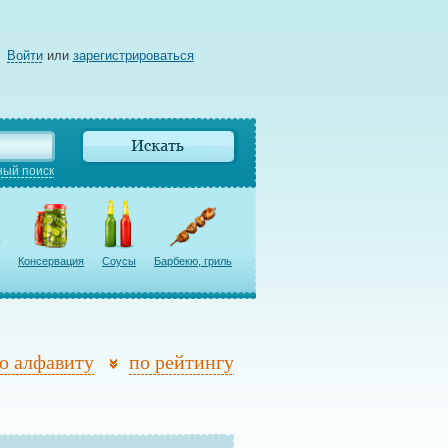
Войти
или
зарегистрироваться
ый поиск
Консервация
Соусы
Барбекю, гриль
о алфавиту
по рейтингу