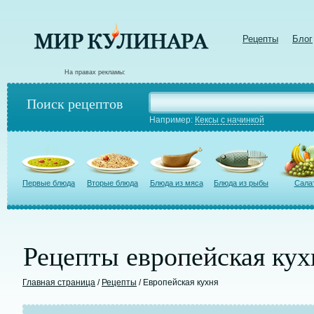
Рецепты
Блог
На правах рекламы:
Поиск рецептов
Например:
Кексы с начинкой
Первые блюда
Вторые блюда
Блюда из мяса
Блюда из рыбы
Сала
Рецепты европейская кух
Главная страница
/
Рецепты
/ Европейская кухня