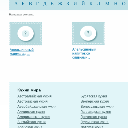
А
Б
В
Г
Д
Е
Ж
З
И
Й
К
Л
М
Н
О
На правах рекламы:
Апельсиновый
Апельсиновый
напиток со
мармелад ...
сливками...
Кухни мира
Австралийская кухня
Бурятская кухня
Австрийская кухня
Венгерская кухня
Азербайджанская кухня
Венесуэльская кухня
Алжирская кухня
Голландская кухня
Американская кухня
Греческая кухня
Английская кухня
Грузинская кухня
Арабская кухня
Датская кухня