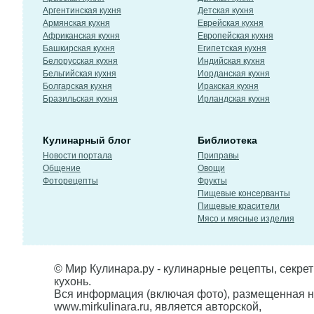
Аргентинская кухня
Детская кухня
Армянская кухня
Еврейская кухня
Африканская кухня
Европейская кухня
Башкирская кухня
Египетская кухня
Белорусская кухня
Индийская кухня
Бельгийская кухня
Иорданская кухня
Болгарская кухня
Иракская кухня
Бразильская кухня
Ирландская кухня
Кулинарный блог
Библиотека
Новости портала
Приправы
Общение
Овощи
Фоторецепты
Фрукты
Пищевые консерванты
Пищевые красители
Мясо и мясные изделия
© Мир Кулинара.ру - кулинарные рецепты, секре
кухонь.
Вся информация (включая фото), размещенная н
www.mirkulinara.ru, является авторской,