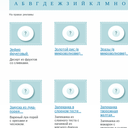
А
Б
В
Г
Д
Е
Ж
З
И
Й
К
Л
М
Н
О
На правах рекламы:
Золотой рис (в
Зразы (в
Зефир
микроволновке)...
микроволновке)..
фруктовый.
Десерт из фруктов
со сливками.
Запеканка в
Запеканка
Закуска из лука-
слоеном тесте...
творожная
порея....
желтая...
Запеканка из
Вареный лук-порей
слоеного теста с
с орехами и
Запеканка из
начинкой из
чесноком.
макарон с
мясного фарша.
творогом и сыром.