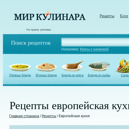
Рецепты
Блог
На правах рекламы:
Поиск рецептов
Например:
Кексы с начинкой
Первые блюда
Вторые блюда
Блюда из мяса
Блюда из рыбы
Сала
Рецепты европейская кух
Главная страница
/
Рецепты
/ Европейская кухня