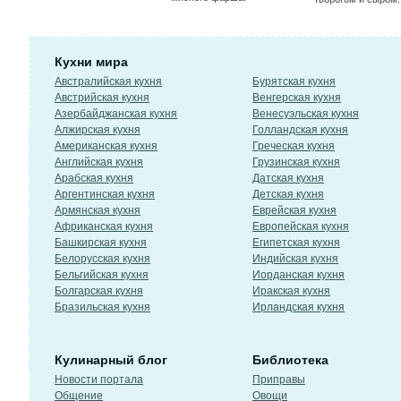
Кухни мира
Австралийская кухня
Бурятская кухня
Австрийская кухня
Венгерская кухня
Азербайджанская кухня
Венесуэльская кухня
Алжирская кухня
Голландская кухня
Американская кухня
Греческая кухня
Английская кухня
Грузинская кухня
Арабская кухня
Датская кухня
Аргентинская кухня
Детская кухня
Армянская кухня
Еврейская кухня
Африканская кухня
Европейская кухня
Башкирская кухня
Египетская кухня
Белорусская кухня
Индийская кухня
Бельгийская кухня
Иорданская кухня
Болгарская кухня
Иракская кухня
Бразильская кухня
Ирландская кухня
Кулинарный блог
Библиотека
Новости портала
Приправы
Общение
Овощи