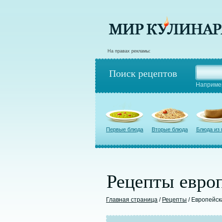
На правах рекламы:
Поиск рецептов
Наприме
Первые блюда
Вторые блюда
Блюда из
Рецепты европ
Главная страница
/
Рецепты
/ Европейск