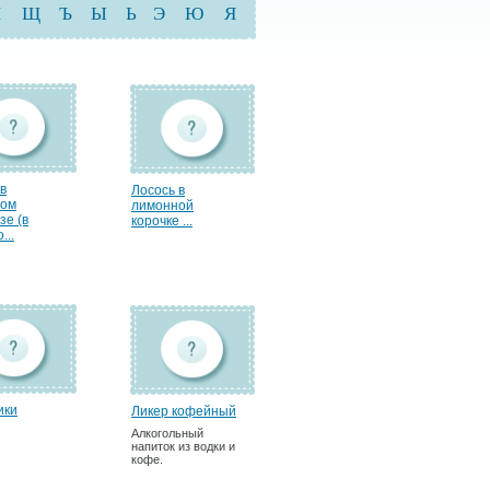
Ш
Щ
Ъ
Ы
Ь
Э
Ю
Я
в
Лосось в
ном
лимонной
зе (в
корочке ...
...
ики
Ликер кофейный
Алкогольный
напиток из водки и
кофе.