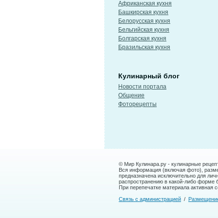
Африканская кухня
Башкирская кухня
Белорусская кухня
Бельгийская кухня
Болгарская кухня
Бразильская кухня
Кулинарный блог
Новости портала
Общение
Фоторецепты
© Мир Кулинара.ру - кулинарные рецеп
Вся информация (включая фото), размещ
предназначена исключительно для лич
распространению в какой-либо форме 
При перепечатке материала активная сс
Связь с администрацией
/
Размещени