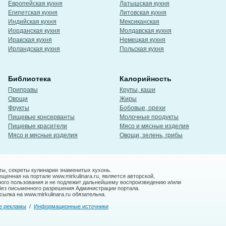
Европейская кухня
Латышская кухня
Египетская кухня
Литовская кухня
Индийская кухня
Мексиканская
Иорданская кухня
Молдавская кухня
Иракская кухня
Немецкая кухня
Ирландская кухня
Польская кухня
Библиотека
Калорийность
Приправы
Крупы, каши
Овощи
Жиры
Фрукты
Бобовые, орехи
Пищевые консерванты
Молочные продукты
Пищевые красители
Мясо и мясные изделия
Мясо и мясные изделия
Овощи, зелень, грибы
ты, секреты кулинарии знаменитых кухонь.
енная на портале www.mirkulinara.ru, является авторской,
ного пользования и не подлежит дальнейшему воспроизведению и/или
без письменного разрешения Администрации портала.
ылка на www.mirkulinara.ru обязательна.
е рекламы
/
Информационные источники