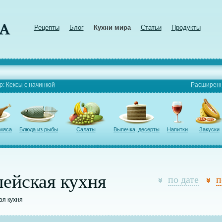
Рецепты
Блог
Кухни мира
Статьи
Продукты
р:
Кексы с начинкой
Расширенн
 мяса
Блюда из рыбы
Салаты
Выпечка, десерты
Напитки
Закуски
ейская кухня
по дате
п
ая кухня