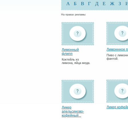
А
Б
В
Г
Д
Е
Ж
З
На правах рекламы:
Лимоннное п
Лимонный
флипп
Пиво с лимон
фантой.
Коктейль из
лимона, яйца меда.
Ликер кофе
Ликер
апельсиново-
кофейный...