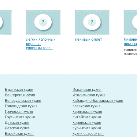
Легкий яблочный
Ленивый омлет
Лимон
пирог со
лимона
слоеным тест...
Напиток
лимонов
Бурятская кухня
Испанская кухня
Венгерская кухня
Итальянская кухня
Венесуэльская кухня
Кабардино-балкарская кухня
Голландская кухня
Казахская кухня
Греческая кухня
Киргизская кухня
Грузинская кухня
Китайская кухня
Датская кухня
Корейская кухня
Детская кухня
Кубинская кухня
Еврейская кухня
Кухни островитян