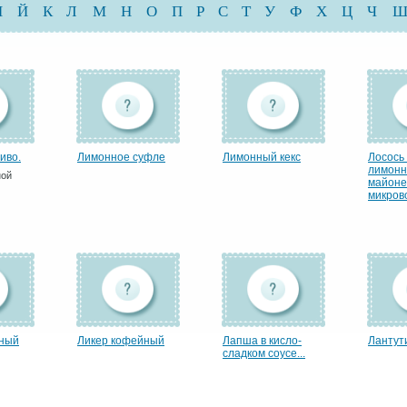
И
Й
К
Л
М
Н
О
П
Р
С
Т
У
Ф
Х
Ц
Ч
иво.
Лимонное суфле
Лимонный кекс
Лосось 
лимон
ной
майоне
микрово
йный
Ликер кофейный
Лапша в кисло-
Лантут
сладком соусе...