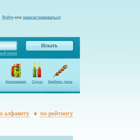
Войти
или
зарегистрироваться
ый поиск
Консервация
Соусы
Барбекю, гриль
о алфавиту
по рейтингу