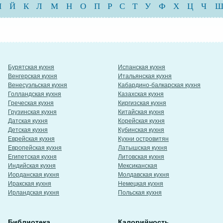
И
Й
К
Л
М
Н
О
П
Р
С
Т
У
Ф
Х
Ц
Ч
Бурятская кухня
Испанская кухня
Венгерская кухня
Итальянская кухня
Венесуэльская кухня
Кабардино-балкарская кухня
Голландская кухня
Казахская кухня
Греческая кухня
Киргизская кухня
Грузинская кухня
Китайская кухня
Датская кухня
Корейская кухня
Детская кухня
Кубинская кухня
Еврейская кухня
Кухни островитян
Европейская кухня
Латышская кухня
Египетская кухня
Литовская кухня
Индийская кухня
Мексиканская
Иорданская кухня
Молдавская кухня
Иракская кухня
Немецкая кухня
Ирландская кухня
Польская кухня
Библиотека
Калорийность