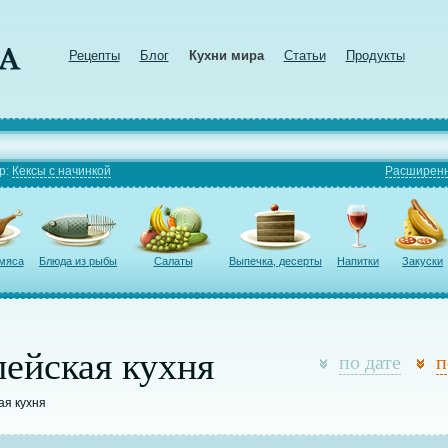
Рецепты
Блог
Кухни мира
Статьи
Продукты
р:
Кексы с начинкой
Расширенн
 мяса
Блюда из рыбы
Салаты
Выпечка, десерты
Напитки
Закуски
ейская кухня
по дате
п
ая кухня