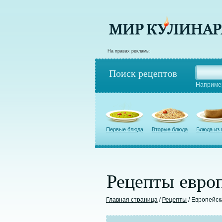
На правах рекламы:
Поиск рецептов
Наприме
Первые блюда
Вторые блюда
Блюда из
Рецепты европ
Главная страница
/
Рецепты
/ Европейск