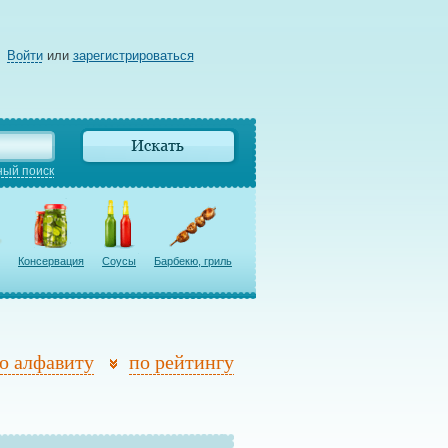
Войти
или
зарегистрироваться
ый поиск
Консервация
Соусы
Барбекю, гриль
о алфавиту
по рейтингу