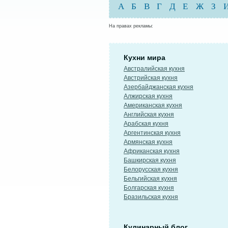
А
Б
В
Г
Д
Е
Ж
З
На правах рекламы:
Кухни мира
Австралийская кухня
Австрийская кухня
Азербайджанская кухня
Алжирская кухня
Американская кухня
Английская кухня
Арабская кухня
Аргентинская кухня
Армянская кухня
Африканская кухня
Башкирская кухня
Белорусская кухня
Бельгийская кухня
Болгарская кухня
Бразильская кухня
Кулинарный блог