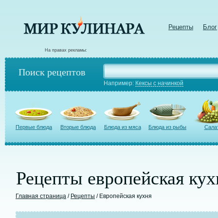
Рецепты
Блог
На правах рекламы:
Поиск рецептов
Например:
Кексы с начинкой
Первые блюда
Вторые блюда
Блюда из мяса
Блюда из рыбы
Сала
Рецепты европейская кух
Главная страница
/
Рецепты
/ Европейская кухня