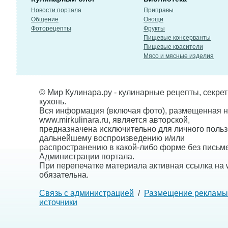
Новости портала
Приправы
Общение
Овощи
Фоторецепты
Фрукты
Пищевые консерванты
Пищевые красители
Мясо и мясные изделия
© Мир Кулинара.ру - кулинарные рецепты, секре
кухонь.
Вся информация (включая фото), размещенная н
www.mirkulinara.ru, является авторской,
предназначена исключительно для личного польз
дальнейшему воспроизведению и/или
распространению в какой-либо форме без письм
Администрации портала.
При перепечатке материала активная ссылка на w
обязательна.
Связь с администрацией
/
Размещение рекламы
источники