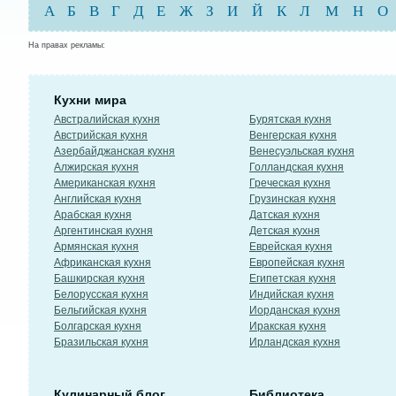
А
Б
В
Г
Д
Е
Ж
З
И
Й
К
Л
М
Н
О
На правах рекламы:
Кухни мира
Австралийская кухня
Бурятская кухня
Австрийская кухня
Венгерская кухня
Азербайджанская кухня
Венесуэльская кухня
Алжирская кухня
Голландская кухня
Американская кухня
Греческая кухня
Английская кухня
Грузинская кухня
Арабская кухня
Датская кухня
Аргентинская кухня
Детская кухня
Армянская кухня
Еврейская кухня
Африканская кухня
Европейская кухня
Башкирская кухня
Египетская кухня
Белорусская кухня
Индийская кухня
Бельгийская кухня
Иорданская кухня
Болгарская кухня
Иракская кухня
Бразильская кухня
Ирландская кухня
Кулинарный блог
Библиотека