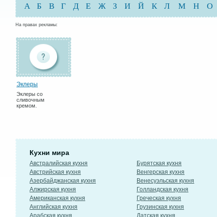
А
Б
В
Г
Д
Е
Ж
З
И
Й
К
Л
М
Н
О
На правах рекламы:
Эклеры
Эклеры со
сливочным
кремом.
Кухни мира
Австралийская кухня
Бурятская кухня
Австрийская кухня
Венгерская кухня
Азербайджанская кухня
Венесуэльская кухня
Алжирская кухня
Голландская кухня
Американская кухня
Греческая кухня
Английская кухня
Грузинская кухня
Арабская кухня
Датская кухня