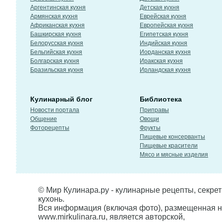
Аргентинская кухня
Детская кухня
Армянская кухня
Еврейская кухня
Африканская кухня
Европейская кухня
Башкирская кухня
Египетская кухня
Белорусская кухня
Индийская кухня
Бельгийская кухня
Иорданская кухня
Болгарская кухня
Иракская кухня
Бразильская кухня
Ирландская кухня
Кулинарный блог
Библиотека
Новости портала
Приправы
Общение
Овощи
Фоторецепты
Фрукты
Пищевые консерванты
Пищевые красители
Мясо и мясные изделия
© Мир Кулинара.ру - кулинарные рецепты, секре
кухонь.
Вся информация (включая фото), размещенная н
www.mirkulinara.ru, является авторской,