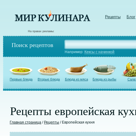
Рецепты
Блог
На правах рекламы:
Поиск рецептов
Например:
Кексы с начинкой
Первые блюда
Вторые блюда
Блюда из мяса
Блюда из рыбы
Сала
Рецепты европейская кух
Главная страница
/
Рецепты
/ Европейская кухня