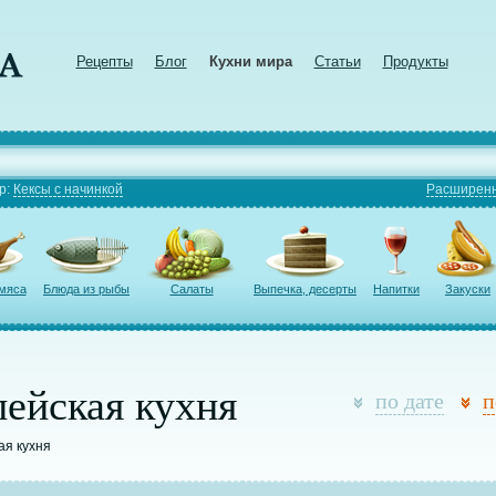
Рецепты
Блог
Кухни мира
Статьи
Продукты
р:
Кексы с начинкой
Расширенн
 мяса
Блюда из рыбы
Салаты
Выпечка, десерты
Напитки
Закуски
ейская кухня
по дате
п
ая кухня