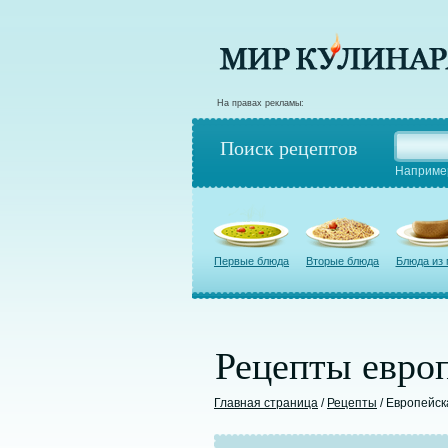
На правах рекламы:
Поиск рецептов
Наприме
Первые блюда
Вторые блюда
Блюда из
Рецепты европ
Главная страница
/
Рецепты
/ Европейск