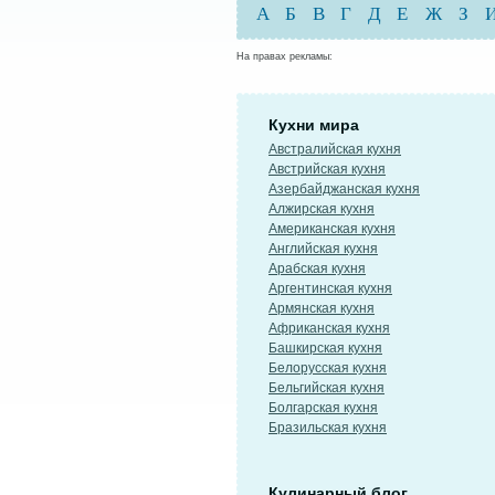
А
Б
В
Г
Д
Е
Ж
З
На правах рекламы:
Кухни мира
Австралийская кухня
Австрийская кухня
Азербайджанская кухня
Алжирская кухня
Американская кухня
Английская кухня
Арабская кухня
Аргентинская кухня
Армянская кухня
Африканская кухня
Башкирская кухня
Белорусская кухня
Бельгийская кухня
Болгарская кухня
Бразильская кухня
Кулинарный блог