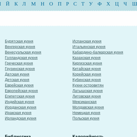
И
Й
К
Л
М
Н
О
П
Р
С
Т
У
Ф
Х
Ц
Ч
Бурятская кухня
Испанская кухня
Венгерская кухня
Итальянская кухня
Венесуэльская кухня
Кабардино-балкарская кухня
Голландская кухня
Казахская кухня
Греческая кухня
Киргизская кухня
Грузинская кухня
Китайская кухня
Датская кухня
Корейская кухня
Детская кухня
Кубинская кухня
Еврейская кухня
Кухни островитян
Европейская кухня
Латышская кухня
Египетская кухня
Литовская кухня
Индийская кухня
Мексиканская
Иорданская кухня
Молдавская кухня
Иракская кухня
Немецкая кухня
Ирландская кухня
Польская кухня
Библиотека
Калорийность