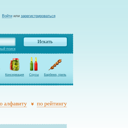
Войти
или
зарегистрироваться
ый поиск
Консервация
Соусы
Барбекю, гриль
о алфавиту
по рейтингу