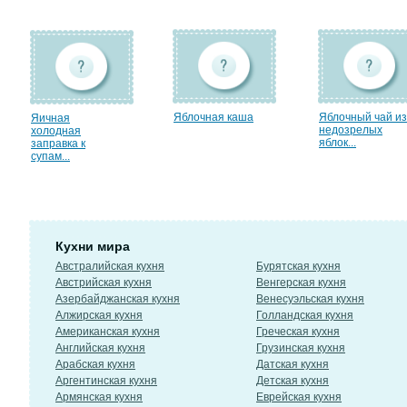
Яблочная каша
Яблочный чай из
Яичная
недозрелых
холодная
яблок...
заправка к
супам...
Кухни мира
Австралийская кухня
Бурятская кухня
Австрийская кухня
Венгерская кухня
Азербайджанская кухня
Венесуэльская кухня
Алжирская кухня
Голландская кухня
Американская кухня
Греческая кухня
Английская кухня
Грузинская кухня
Арабская кухня
Датская кухня
Аргентинская кухня
Детская кухня
Армянская кухня
Еврейская кухня