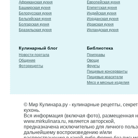
Африканская кухня
Европейская кухня
Башкирская кухня
Египетская кухня
Белорусская кухня
Индийская кухня
Бельгийская кухня
Иорданская кухня
Болгарская кухня
Иракская кухня
Бразильская кухня
Ирландская кухня
Кулинарный блог
Библиотека
Новости портала
Приправы
Общение
Овощи
Фоторецепты
Фрукты
Пищевые консерванты
Пищевые красители
Мясо и мясные изделия
© Мир Кулинара.ру - кулинарные рецепты, секре
кухонь.
Вся информация (включая фото), размещенная н
www.mirkulinara.ru, является авторской,
предназначена исключительно для личного польз
дальнейшему воспроизведению и/или
распространению в какой-либо форме без письм