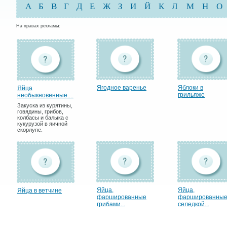
А
Б
В
Г
Д
Е
Ж
З
И
Й
К
Л
М
Н
О
На правах рекламы:
Ягодное варенье
Яблоки в
Яйца
грильяже
необыкновенные....
Закуска из курятины,
говядины, грибов,
колбасы и балыка с
кукурузой в яичной
скорлупе.
Яйца,
Яйца,
Яйца в ветчине
фаршированные
фаршированны
грибами...
селедкой...