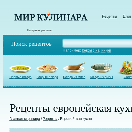
Рецепты
Блог
На правах рекламы:
Поиск рецептов
Например:
Кексы с начинкой
Первые блюда
Вторые блюда
Блюда из мяса
Блюда из рыбы
Сала
Рецепты европейская кух
Главная страница
/
Рецепты
/ Европейская кухня