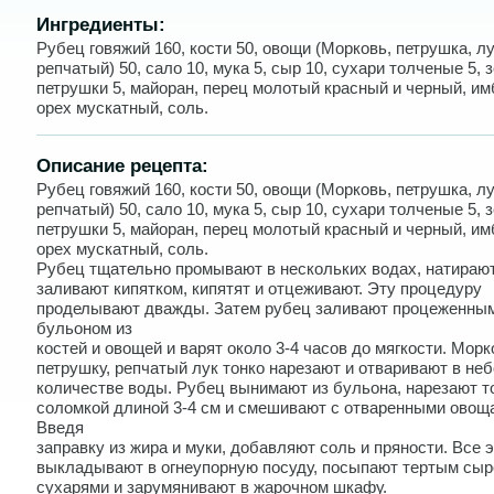
Ингредиенты:
Рубец говяжий 160, кости 50, овощи (Морковь, петрушка, л
репчатый) 50, сало 10, мука 5, сыр 10, сухари толченые 5, 
петрушки 5, майоран, перец молотый красный и черный, им
орех мускатный, соль.
Описание рецепта:
Рубец говяжий 160, кости 50, овощи (Морковь, петрушка, л
репчатый) 50, сало 10, мука 5, сыр 10, сухари толченые 5, 
петрушки 5, майоран, перец молотый красный и черный, им
орех мускатный, соль.
Рубец тщательно промывают в нескольких водах, натираю
заливают кипятком, кипятят и отцеживают. Эту процедуру
проделывают дважды. Затем рубец заливают процеженны
бульоном из
костей и овощей и варят около 3-4 часов до мягкости. Морк
петрушку, репчатый лук тонко нарезают и отваривают в н
количестве воды. Рубец вынимают из бульона, нарезают т
соломкой длиной 3-4 см и смешивают с отваренными овощ
Введя
заправку из жира и муки, добавляют соль и пряности. Все 
выкладывают в огнеупорную посуду, посыпают тертым сыр
сухарями и зарумянивают в жарочном шкафу.