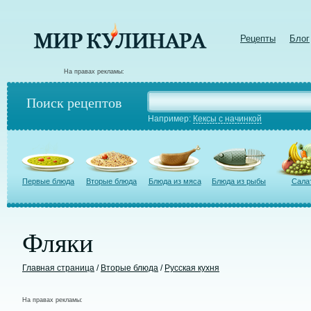
Рецепты
Блог
На правах рекламы:
Поиск рецептов
Например:
Кексы с начинкой
Первые блюда
Вторые блюда
Блюда из мяса
Блюда из рыбы
Сала
Фляки
Главная страница
/
Вторые блюда
/
Русская кухня
На правах рекламы: