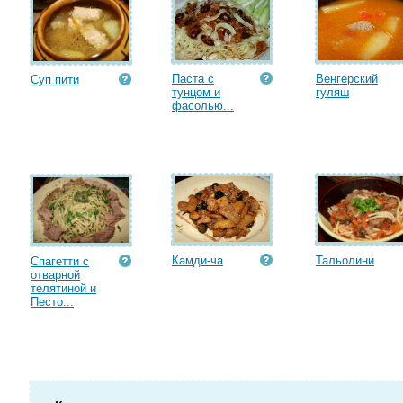
Паста с
Венгерский
Суп пити
тунцом и
гуляш
фасолью...
Камди-ча
Тальолини
Спагетти с
отварной
телятиной и
Песто...