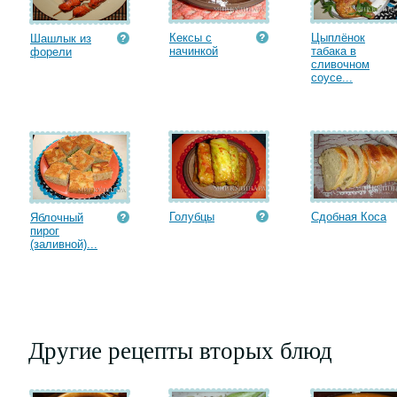
Кексы с
Цыплёнок
Шашлык из
начинкой
табака в
форели
сливочном
соусе...
Голубцы
Сдобная Коса
Яблочный
пирог
(заливной)...
Другие рецепты вторых блюд