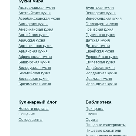
Кухни мира
Австралийская кухня
Бурятская кухня
Австрийская кухня
Венгерская кухня
Азербайджанская кухня
Венесуэльская кухня
Алжирская кухня
Голландская кухня
Американская кухня
Греческая кухня
Английская кухня
Грузинская кухня
Арабская кухня
Датская кухня
Аргентинская кухня
Детская кухня
Армянская кухня
Еврейская кухня
Африканская кухня
Европейская кухня
Башкирская кухня
Египетская кухня
Белорусская кухня
Индийская кухня
Бельгийская кухня
Иорданская кухня
Болгарская кухня
Иракская кухня
Бразильская кухня
Ирландская кухня
Кулинарный блог
Библиотека
Новости портала
Приправы
Общение
Овощи
Фоторецепты
Фрукты
Пищевые консерванты
Пищевые красители