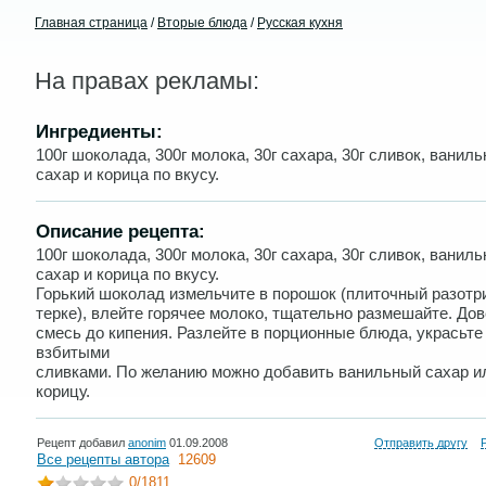
Главная страница
/
Вторые блюда
/
Русская кухня
На правах рекламы:
Ингредиенты:
100г шоколада, 300г молока, 30г сахара, 30г сливок, ванил
сахар и корица по вкусу.
Описание рецепта:
100г шоколада, 300г молока, 30г сахара, 30г сливок, ванил
сахар и корица по вкусу.
Горький шоколад измельчите в порошок (плиточный разотр
терке), влейте горячее молоко, тщательно размешайте. До
смесь до кипения. Разлейте в порционные блюда, украсьте
взбитыми
сливками. По желанию можно добавить ванильный сахар и
корицу.
Рецепт добавил
anonim
01.09.2008
Отправить другу
Все рецепты автора
12609
0
/1811