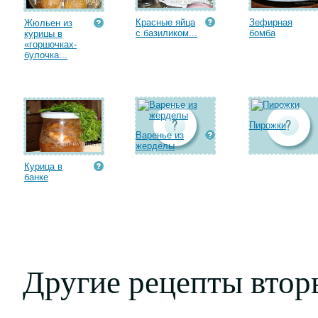
Красные яйца
Зефирная
Жюльен из
с базиликом...
бомба
курицы в
«горшочках-
булочка...
Пирожки
Варенье из
жерделы
Курица в
банке
Другие рецепты втор