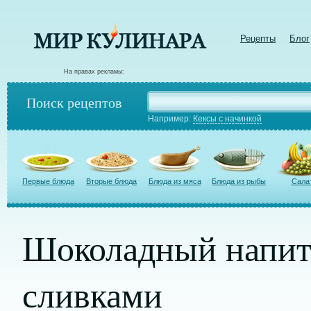
Рецепты
Блог
На правах рекламы:
Поиск рецептов
Например:
Кексы с начинкой
Первые блюда
Вторые блюда
Блюда из мяса
Блюда из рыбы
Сала
Шоколадный напит
сливками