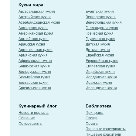
Кухни мира
Австралийская кухня
Бурятская кухня
Австрийская кухня
Венгерская кухня
Азербайджанская кухня
Венесуэльская кухня
Алжирская кухня
Голландская кухня
Американская кухня
Греческая кухня
Английская кухня
Грузинская кухня
Арабская кухня
Датская кухня
Аргентинская кухня
Детская кухня
Армянская кухня
Еврейская кухня
Африканская кухня
Европейская кухня
Башкирская кухня
Египетская кухня
Белорусская кухня
Индийская кухня
Бельгийская кухня
Иорданская кухня
Болгарская кухня
Иракская кухня
Бразильская кухня
Ирландская кухня
Кулинарный блог
Библиотека
Новости портала
Приправы
Общение
Овощи
Фоторецепты
Фрукты
Пищевые консерванты
Пищевые красители