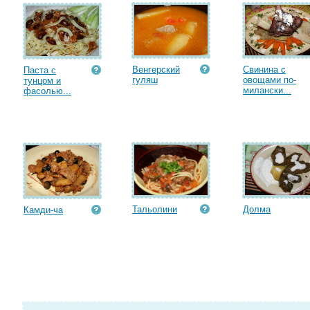
Венгерский
Свинина с
Паста с
гуляш
овощами по-
тунцом и
милански...
фасолью...
Тальолини
Долма
Камди-ча