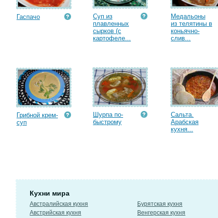
Суп из
Медальоны
Гаспачо
плавленных
из телятины в
сырков (с
коньячно-
картофеле...
слив...
Шурпа по-
Сальта.
Грибной крем-
быстрому
Арабская
суп
кухня...
Кухни мира
Австралийская кухня
Бурятская кухня
Австрийская кухня
Венгерская кухня