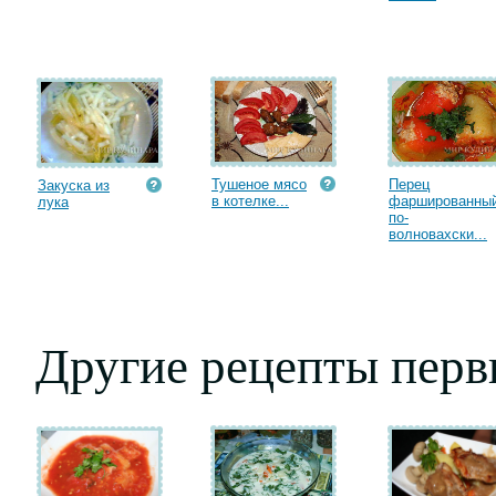
Тушеное мясо
Перец
Закуска из
в котелке...
фаршированны
лука
по-
волновахски...
Другие рецепты пер