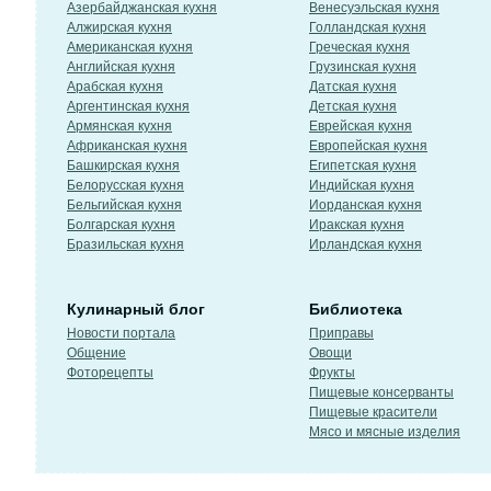
Азербайджанская кухня
Венесуэльская кухня
Алжирская кухня
Голландская кухня
Американская кухня
Греческая кухня
Английская кухня
Грузинская кухня
Арабская кухня
Датская кухня
Аргентинская кухня
Детская кухня
Армянская кухня
Еврейская кухня
Африканская кухня
Европейская кухня
Башкирская кухня
Египетская кухня
Белорусская кухня
Индийская кухня
Бельгийская кухня
Иорданская кухня
Болгарская кухня
Иракская кухня
Бразильская кухня
Ирландская кухня
Кулинарный блог
Библиотека
Новости портала
Приправы
Общение
Овощи
Фоторецепты
Фрукты
Пищевые консерванты
Пищевые красители
Мясо и мясные изделия