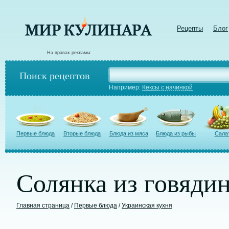
Рецепты
Блог
На правах рекламы:
Поиск рецептов
Например:
Кексы с начинкой
Первые блюда
Вторые блюда
Блюда из мяса
Блюда из рыбы
Сала
Солянка из говяди
Главная страница
/
Первые блюда
/
Украинская кухня