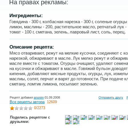
На правах рекламы:
Ингредиенты:
Говядина - 300 г, колбасная нарезка - 300 г, соленые огурцы -
лимон, маслины - 200, растительное масло, репчатый лук - 1
томат - 100 г, сметана, зелень, лавровый лист, соль, перец.
Описание рецепта:
Мясо отваривают, режут на мелкие кусочки, соединяют с к
нарезкой, обжаривают в масле. Лук мелко режут и обжарив
масле вместе с томатом. Огурцы очищают, удаляют семена
на кусочки и обжаривают в масле. Говяжий бульон доводят
кипения, добавляют мясные продукты, огурцы, лук, измел
маслиы, солят, перчат и варят до готовности. При подаче к
сметану, ломтик лимона, посыпают зеленью.
Рецепт добавил
anonim
01.09.2008
Отправить другу
Все рецепты автора
12609
0
/2273
Поделись рецептом с
друзьями: