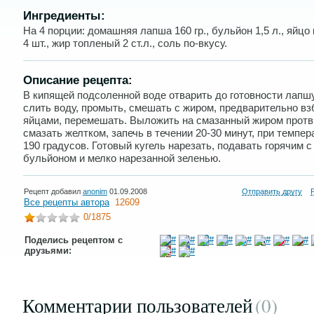
Ингредиенты:
На 4 порции: домашняя лапша 160 гр., бульйон 1,5 л., яйцо
4 шт., жир топленый 2 ст.л., соль по-вкусу.
Описание рецепта:
В кипящей подсоленной воде отварить до готовности лапшу
слить воду, промыть, смешать с жиром, предварительно в
яйцами, перемешать. Выложить на смазанный жиром протв
смазать желтком, запечь в течении 20-30 минут, при темпер
190 градусов. Готовый кугель нарезать, подавать горячим 
бульйоном и мелко нарезанной зеленью.
Рецепт добавил
anonim
01.09.2008
Отправить другу
Все рецепты автора
12609
0
/1875
Поделись рецептом с
друзьями:
Комментарии пользователей
(0
)