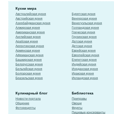
Кухни мира
Австралийская кухня
Бурятская кухня
Австрийская кухня
Венгерская кухня
Азербайджанская кухня
Венесуэльская кухня
Алжирская кухня
Голландская кухня
Американская кухня
Греческая кухня
Английская кухня
Грузинская кухня
Арабская кухня
Датская кухня
Аргентинская кухня
Детская кухня
Армянская кухня
Еврейская кухня
Африканская кухня
Европейская кухня
Башкирская кухня
Египетская кухня
Белорусская кухня
Индийская кухня
Бельгийская кухня
Иорданская кухня
Болгарская кухня
Иракская кухня
Бразильская кухня
Ирландская кухня
Кулинарный блог
Библиотека
Новости портала
Приправы
Общение
Овощи
Фоторецепты
Фрукты
Пищевые консерванты