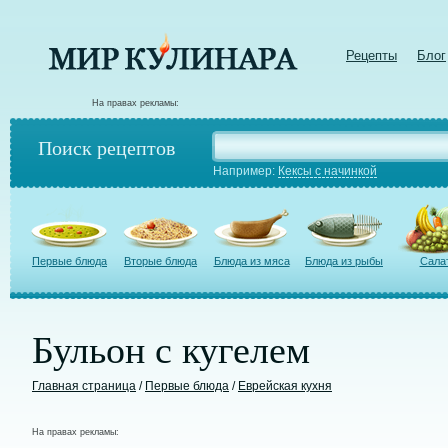
Рецепты
Блог
На правах рекламы:
Поиск рецептов
Например:
Кексы с начинкой
Первые блюда
Вторые блюда
Блюда из мяса
Блюда из рыбы
Сала
Бульон с кугелем
Главная страница
/
Первые блюда
/
Еврейская кухня
На правах рекламы: