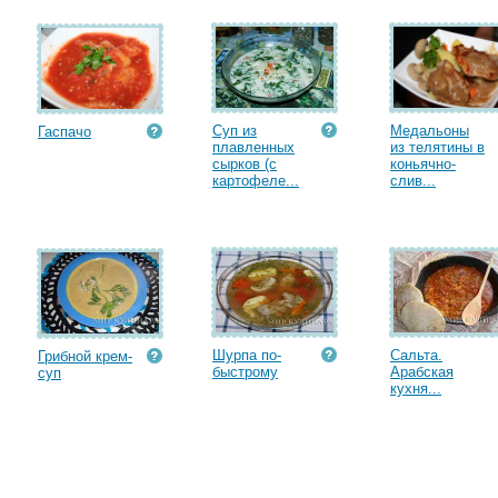
Суп из
Медальоны
Гаспачо
плавленных
из телятины в
сырков (с
коньячно-
картофеле...
слив...
Шурпа по-
Сальта.
Грибной крем-
быстрому
Арабская
суп
кухня...