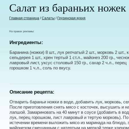
Салат из бараньих ножек
Главная страница
/
Салаты
/
Грузинская кухня
На правах рекламы:
Ингредиенты:
Баранина (ножки) 8 шт., лук репчатый 2 шт., морковь 2 шт., 
сельдерея 1 шт., хрен тертый 1 ст.л., майонез 200 гр., чеснок
лавровый лист, уксус столовый 150 гр., сахар 2 ч.л., перец
горошком 1 ч.л., соль по вкусу.
Описание рецепта:
Отварить бараньи ножки в воде, добавить лук, морковь, се
После приготовления снять мясо с косточек, высушить и н
лапшой. Замариновать на 40 минут в соусе (добавить в вод
лук, перец горошком, лист лавровый и тертую морковь). По
истечении времени выложить мясо из маринада на блюдо, 
майонезом смешанным с натертым на мелкой терке хреном