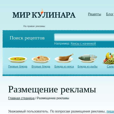
Рецепты
Блог
На правах рекламы:
Поиск рецептов
Например:
Кексы с начинкой
Первые блюда
Вторые блюда
Блюда из мяса
Блюда из рыбы
Сала
Размещение рекламы
Главная страница
/ Размещение рекламы
Уважаемый пользователь. По вопросам размещения рекламы,
пиши